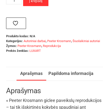
Į krepšelį
Produkto kodas:
N/A
Kategorijos:
Autoriniai darbai
,
Peeter Krosmann
,
Šiuolaikiniai autoriai
Žymos:
Peeter Krosmann
,
Reprodukcija
Prekės ženklas:
LUXART
Aprašymas
Papildoma informacija
Aprašymas
« Peeter Krosmann giclee paveikslų reprodukcijos
– tai tik išskirtinės kokybės spaudiniai ant