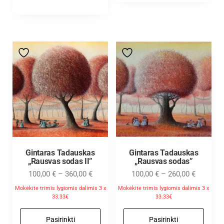
Gintaras Tadauskas
Gintaras Tadauskas
„Rausvas sodas II”
„Rausvas sodas”
100,00
€
–
360,00
€
100,00
€
–
260,00
€
Mokėkite trimis lygiomis dalimis 3 x
Mokėkite trimis lygiomis dalimis 3 x
33.33€
33.33€
Pasirinkti
Pasirinkti