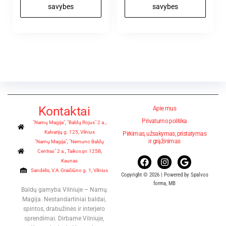
savybes
savybes
Kontaktai
Apie mus
Privatumo politika
"Namų Magija", "Baldų Rojus" 2 a.,
Kalvarijų g. 125, Vilnius
Pirkimas, užsakymas, pristatymas
ir grąžinimas
"Namų Magija", "Nemuno Baldų
Centras" 2 a., Taikos pr. 125B,
Kaunas
Sandėlis, V.A.Graičiūno g. 1, Vilnius
Copyright © 2026 | Powered by Spalvos
forma, MB
Baldų gamyba Vilniuje – Namų
Magija. Nestandartiniai baldai,
spintos, drabužinės ir interjero
sprendimai. Dirbame Vilniuje,