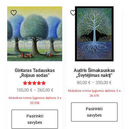
Gintaras Tadauskas
Audris Šimakauskas
„Rojaus sodas”
„Švytėjimas naktį”
80,00
€
–
350,00
€
Įvertinimas
100,00
€
–
260,00
€
Mokėkite trimis lygiomis dalimis 3 x
:
26.67€
5.00
Mokėkite trimis lygiomis dalimis 3 x
iš 5
33.33€
Pasirinkti
savybes
Pasirinkti
savybes