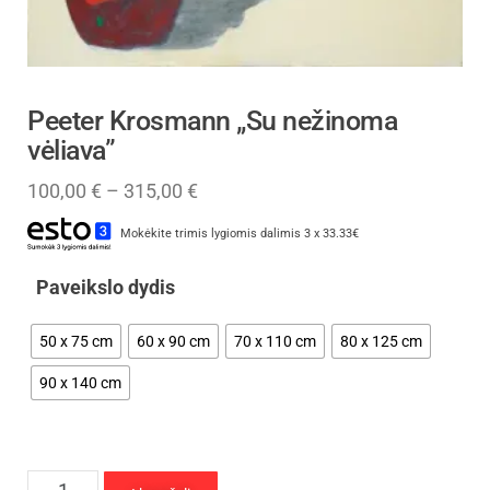
Peeter Krosmann „Su nežinoma
vėliava”
100,00
€
–
315,00
€
Mokėkite trimis lygiomis dalimis 3 x 33.33€
Paveikslo dydis
50 x 75 cm
60 x 90 cm
70 x 110 cm
80 x 125 cm
90 x 140 cm