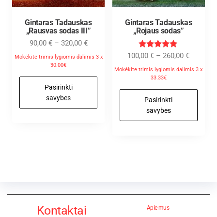
Gintaras Tadauskas
Gintaras Tadauskas
„Rausvas sodas III”
„Rojaus sodas”
90,00
€
–
320,00
€
Įvertinimas
100,00
€
–
260,00
€
Mokėkite trimis lygiomis dalimis 3 x
:
30.00€
5.00
Mokėkite trimis lygiomis dalimis 3 x
iš 5
33.33€
Pasirinkti
savybes
Pasirinkti
savybes
Kontaktai
Apie mus