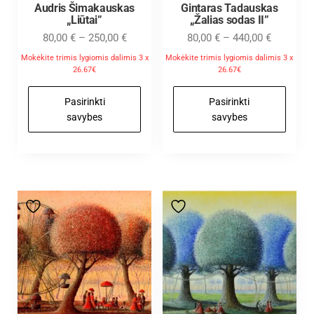
Audris Šimakauskas
Gintaras Tadauskas
„Liūtai”
„Žalias sodas II”
80,00
€
–
250,00
€
80,00
€
–
440,00
€
Mokėkite trimis lygiomis dalimis 3 x
Mokėkite trimis lygiomis dalimis 3 x
26.67€
26.67€
Pasirinkti
Pasirinkti
savybes
savybes