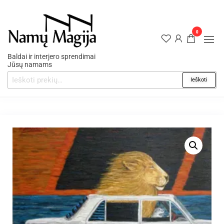
0
Baldai ir interjero sprendimai
Jūsų namams
Ieškoti