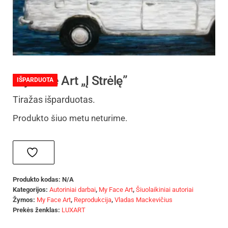
My Face Art „Į Strėlę”
IŠPARDUOTA
Tiražas išparduotas.
Produkto šiuo metu neturime.
Produkto kodas:
N/A
Kategorijos:
Autoriniai darbai
,
My Face Art
,
Šiuolaikiniai autoriai
Žymos:
My Face Art
,
Reprodukcija
,
Vladas Mackevičius
Prekės ženklas:
LUXART