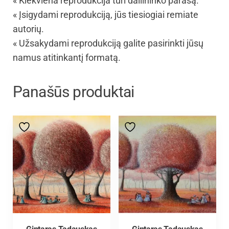
« Kiekviena reprodukcija turi dailininko parašą.
« Įsigydami reprodukciją, jūs tiesiogiai remiate
autorių.
« Užsakydami reprodukciją galite pasirinkti jūsų
namus atitinkantį formatą.
Panašūs produktai