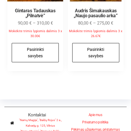
Gintaras Tadauskas
Audris Šimakauskas
„Pilnatvė”
„Naujo pasaulio arka”
90,00
€
–
310,00
€
80,00
€
–
275,00
€
Mokėkite trimis lygiomis dalimis 3 x
Mokėkite trimis lygiomis dalimis 3 x
30.00€
26.67€
Pasirinkti
Pasirinkti
savybes
savybes
Kontaktai
Apie mus
"Namų Magija", "Baldų Rojus" 2 a.,
Privatumo politika
Kalvarijų g. 125, Vilnius
Pirkimas, užsakymas, pristatymas