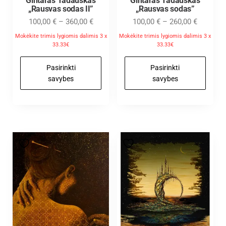
Gintaras Tadauskas
Gintaras Tadauskas
„Rausvas sodas II”
„Rausvas sodas”
100,00
€
–
360,00
€
100,00
€
–
260,00
€
Mokėkite trimis lygiomis dalimis 3 x
Mokėkite trimis lygiomis dalimis 3 x
33.33€
33.33€
Pasirinkti
Pasirinkti
savybes
savybes