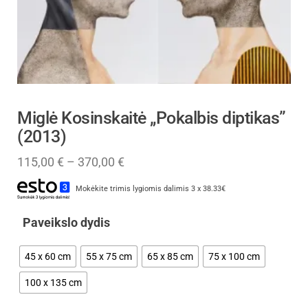
Miglė Kosinskaitė „Pokalbis diptikas”
(2013)
115,00
€
–
370,00
€
Mokėkite trimis lygiomis dalimis 3 x 38.33€
Paveikslo dydis
45 x 60 cm
55 x 75 cm
65 x 85 cm
75 x 100 cm
100 x 135 cm