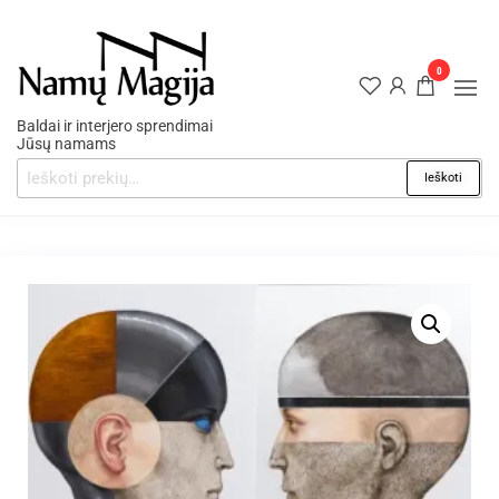
0
Baldai ir interjero sprendimai
Jūsų namams
Ieškoti