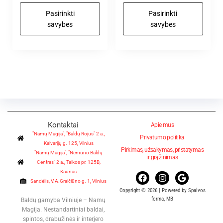
Pasirinkti
Pasirinkti
savybes
savybes
Kontaktai
Apie mus
"Namų Magija", "Baldų Rojus" 2 a.,
Privatumo politika
Kalvarijų g. 125, Vilnius
Pirkimas, užsakymas, pristatymas
"Namų Magija", "Nemuno Baldų
ir grąžinimas
Centras" 2 a., Taikos pr. 125B,
Kaunas
Sandėlis, V.A.Graičiūno g. 1, Vilnius
Copyright © 2026 | Powered by Spalvos
forma, MB
Baldų gamyba Vilniuje – Namų
Magija. Nestandartiniai baldai,
spintos, drabužinės ir interjero