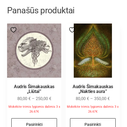
Panašūs produktai
Audris Šimakauskas
Audris Šimakauskas
„Liūtai”
„Nakties aura”
80,00
€
–
250,00
€
80,00
€
–
350,00
€
Mokėkite trimis lygiomis dalimis 3 x
Mokėkite trimis lygiomis dalimis 3 x
26.67€
26.67€
Pasirinkti
Pasirinkti