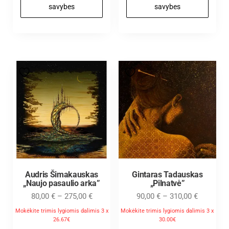
savybes
savybes
Audris Šimakauskas
Gintaras Tadauskas
„Naujo pasaulio arka”
„Pilnatvė”
80,00
€
–
275,00
€
90,00
€
–
310,00
€
Mokėkite trimis lygiomis dalimis 3 x
Mokėkite trimis lygiomis dalimis 3 x
26.67€
30.00€