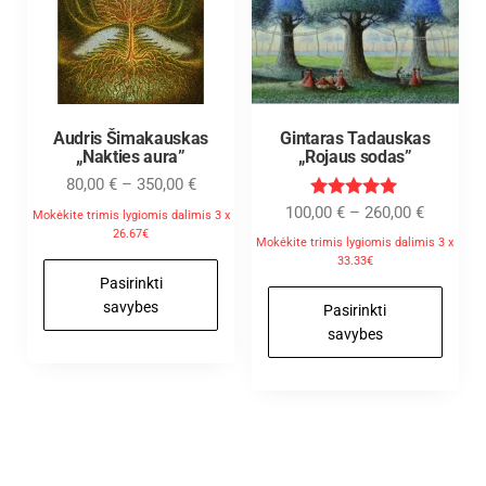
Audris Šimakauskas
Gintaras Tadauskas
„Nakties aura”
„Rojaus sodas”
80,00
€
–
350,00
€
Įvertinimas
100,00
€
–
260,00
€
Mokėkite trimis lygiomis dalimis 3 x
:
26.67€
5.00
Mokėkite trimis lygiomis dalimis 3 x
iš 5
33.33€
Pasirinkti
savybes
Pasirinkti
savybes