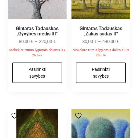
Gintaras Tadauskas
Gintaras Tadauskas
„Gyvybės medis III”
„Žalias sodas II”
80,00
€
–
220,00
€
80,00
€
–
440,00
€
Mokėkite trimis lygiomis dalimis 3 x
Mokėkite trimis lygiomis dalimis 3 x
26.67€
26.67€
Pasirinkti
Pasirinkti
savybes
savybes