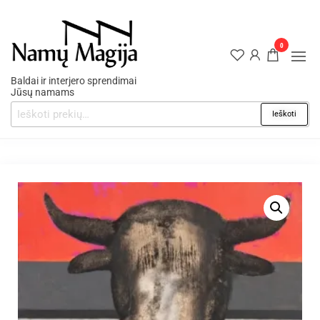
0
Baldai ir interjero sprendimai
Jūsų namams
Ieškoti