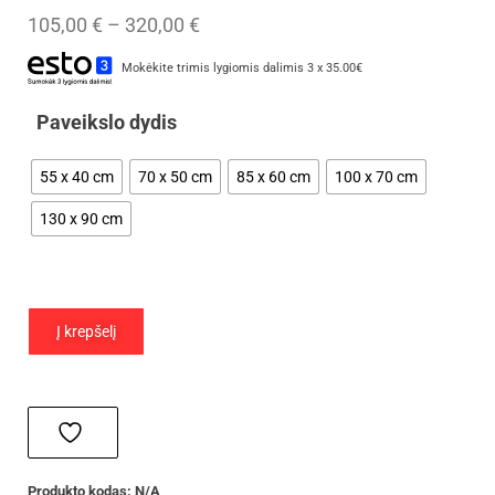
105,00
€
–
320,00
€
Mokėkite trimis lygiomis dalimis 3 x 35.00€
Paveikslo dydis
55 x 40 cm
70 x 50 cm
85 x 60 cm
100 x 70 cm
130 x 90 cm
Į krepšelį
Produkto kodas:
N/A