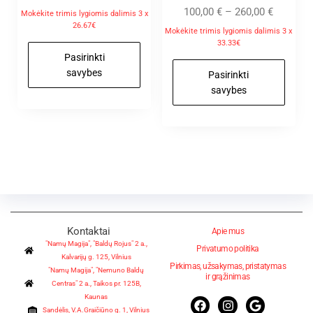
Įvertinimas
100,00
€
–
260,00
€
Mokėkite trimis lygiomis dalimis 3 x
:
26.67€
5.00
Mokėkite trimis lygiomis dalimis 3 x
iš 5
33.33€
Pasirinkti
savybes
Pasirinkti
savybes
Kontaktai
Apie mus
"Namų Magija", "Baldų Rojus" 2 a.,
Privatumo politika
Kalvarijų g. 125, Vilnius
Pirkimas, užsakymas, pristatymas
"Namų Magija", "Nemuno Baldų
ir grąžinimas
Centras" 2 a., Taikos pr. 125B,
Kaunas
Sandėlis, V.A.Graičiūno g. 1, Vilnius