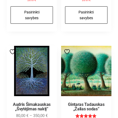
26.67€
26.67€
Pasirinkti
Pasirinkti
savybes
savybes
Audris Šimakauskas
Gintaras Tadauskas
„Švytėjimas naktį”
„Žalias sodas”
80,00
€
–
350,00
€