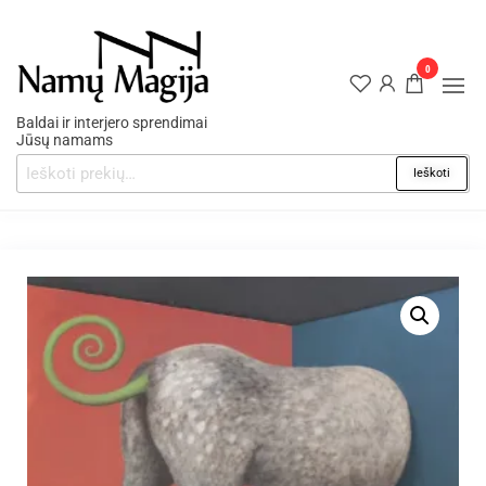
0
Baldai ir interjero sprendimai
Jūsų namams
Ieškoti