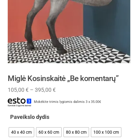
Miglė Kosinskaitė „Be komentarų”
105,00
€
–
395,00
€
Mokėkite trimis lygiomis dalimis 3 x 35.00€
Paveikslo dydis
40 x 40 cm
60 x 60 cm
80 x 80 cm
100 x 100 cm