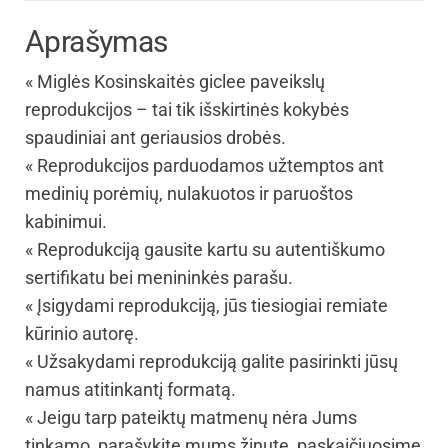
Aprašymas
« Miglės Kosinskaitės giclee paveikslų
reprodukcijos – tai tik išskirtinės kokybės
spaudiniai ant geriausios drobės.
« Reprodukcijos parduodamos užtemptos ant
medinių porėmių, nulakuotos ir paruoštos
kabinimui.
« Reprodukciją gausite kartu su autentiškumo
sertifikatu bei menininkės parašu.
« Įsigydami reprodukciją, jūs tiesiogiai remiate
kūrinio autorę.
« Užsakydami reprodukciją galite pasirinkti jūsų
namus atitinkantį formatą.
« Jeigu tarp pateiktų matmenų nėra Jums
tinkamo, parašykite mums žinutę, paskaičiuosime