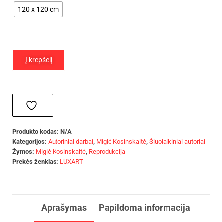
120 x 120 cm
Į krepšelį
Produkto kodas:
N/A
Kategorijos:
Autoriniai darbai
,
Miglė Kosinskaitė
,
Šiuolaikiniai autoriai
Žymos:
Miglė Kosinskaitė
,
Reprodukcija
Prekės ženklas:
LUXART
Aprašymas
Papildoma informacija