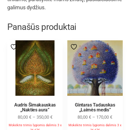
galimus dydžius.
Panašūs produktai
Audris Šimakauskas
Gintaras Tadauskas
„Nakties aura”
„Laimės medis”
80,00
€
–
350,00
€
80,00
€
–
170,00
€
Mokėkite trimis lygiomis dalimis 3 x
Mokėkite trimis lygiomis dalimis 3 x