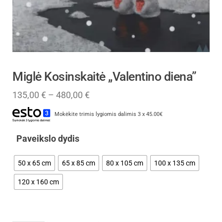
Miglė Kosinskaitė „Valentino diena”
135,00
€
–
480,00
€
Mokėkite trimis lygiomis dalimis 3 x 45.00€
Paveikslo dydis
50 x 65 cm
65 x 85 cm
80 x 105 cm
100 x 135 cm
120 x 160 cm