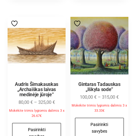
Audris Šimakauskas
Gintaras Tadauskas
„Archaiškas laivas
„Iškyla sode”
medinėje jūroje”
100,00
€
–
315,00
€
80,00
€
–
325,00
€
Mokėkite trimis lygiomis dalimis 3 x
Mokėkite trimis lygiomis dalimis 3 x
33.33€
26.67€
Pasirinkti
Pasirinkti
savybes