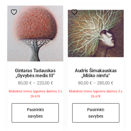
Gintaras Tadauskas
Audris Šimakauskas
„Gyvybės medis III”
„Miško nimfa”
80,00
€
–
220,00
€
80,00
€
–
280,00
€
Mokėkite trimis lygiomis dalimis 3 x
Mokėkite trimis lygiomis dalimis 3 x
26.67€
26.67€
Pasirinkti
Pasirinkti
savybes
savybes