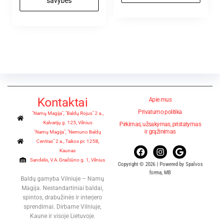
savybes
Kontaktai
Apie mus
Privatumo politika
"Namų Magija", "Baldų Rojus" 2 a.,
Kalvarijų g. 125, Vilnius
Pirkimas, užsakymas, pristatymas
ir grąžinimas
"Namų Magija", "Nemuno Baldų
Centras" 2 a., Taikos pr. 125B,
Kaunas
Sandėlis, V.A.Graičiūno g. 1, Vilnius
Copyright © 2026 | Powered by Spalvos
forma, MB
Baldų gamyba Vilniuje – Namų
Magija. Nestandartiniai baldai,
spintos, drabužinės ir interjero
sprendimai. Dirbame Vilniuje,
Kaune ir visoje Lietuvoje.