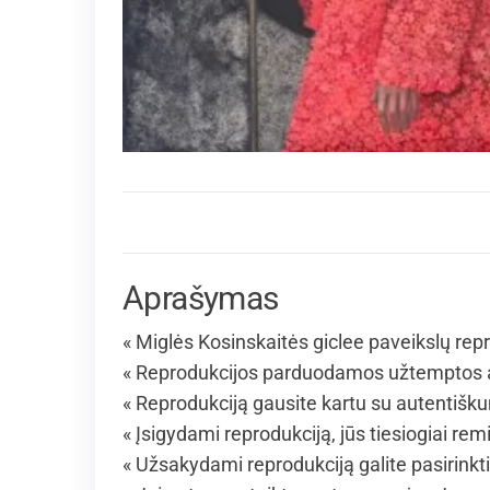
Aprašymas
« Miglės Kosinskaitės giclee paveikslų repr
« Reprodukcijos parduodamos užtemptos an
« Reprodukciją gausite kartu su autentišk
« Įsigydami reprodukciją, jūs tiesiogiai rem
« Užsakydami reprodukciją galite pasirinkt