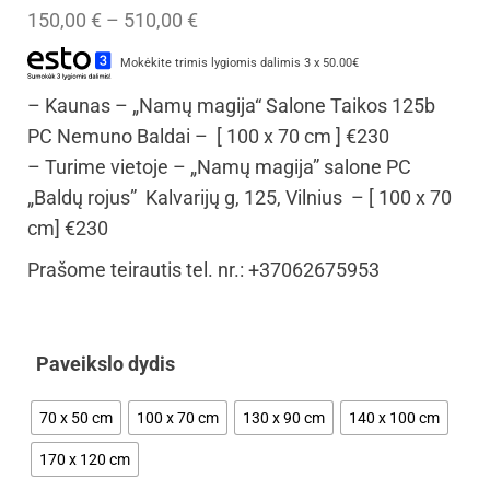
150,00
€
–
510,00
€
Mokėkite trimis lygiomis dalimis 3 x 50.00€
– Kaunas – „Namų magija“ Salone Taikos 125b
PC Nemuno Baldai – [ 100 x 70 cm ] €230
– Turime vietoje – „Namų magija” salone PC
„Baldų rojus” Kalvarijų g, 125, Vilnius – [ 100 x 70
cm] €230
Prašome teirautis tel. nr.: +37062675953
Paveikslo dydis
70 x 50 cm
100 x 70 cm
130 x 90 cm
140 x 100 cm
170 x 120 cm