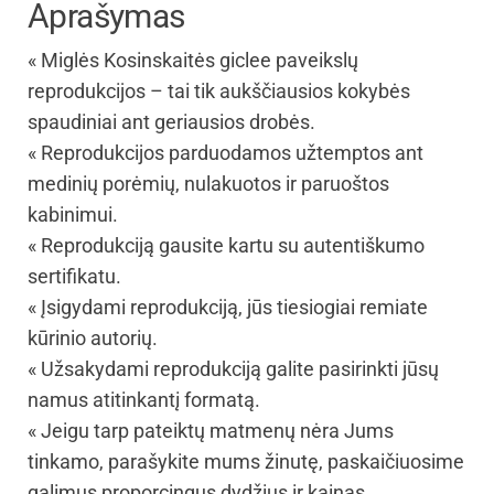
Aprašymas
« Miglės Kosinskaitės giclee paveikslų
reprodukcijos – tai tik aukščiausios kokybės
spaudiniai ant geriausios drobės.
« Reprodukcijos parduodamos užtemptos ant
medinių porėmių, nulakuotos ir paruoštos
kabinimui.
« Reprodukciją gausite kartu su autentiškumo
sertifikatu.
« Įsigydami reprodukciją, jūs tiesiogiai remiate
kūrinio autorių.
« Užsakydami reprodukciją galite pasirinkti jūsų
namus atitinkantį formatą.
« Jeigu tarp pateiktų matmenų nėra Jums
tinkamo, parašykite mums žinutę, paskaičiuosime
galimus proporcingus dydžius ir kainas.