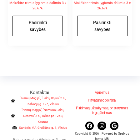
Mokėkite trimis lygiomis dalimis 3 x
Mokėkite trimis lygiomis dalimis 3 x
26.67€
26.67€
Pasirinkti
Pasirinkti
savybes
savybes
Kontaktai
Apie mus
"Namų Magija", "Baldų Rojus" 2 a.,
Privatumo politika
Kalvarijų g. 125, Vilnius
Pirkimas, užsakymas, pristatymas
"Namų Magija", "Nemuno Baldų
ir grąžinimas
Centras" 2 a., Taikos pr. 125B,
Kaunas
Sandėlis, V.A.Graičiūno g. 1, Vilnius
Copyright © 2026 | Powered by Spalvos
forma, MB
Baldų gamyba Vilniuje – Namų