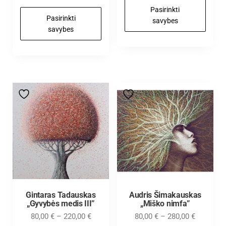
Pasirinkti
Pasirinkti
savybes
savybes
Gintaras Tadauskas
Audris Šimakauskas
„Gyvybės medis III”
„Miško nimfa”
80,00
€
–
220,00
€
80,00
€
–
280,00
€