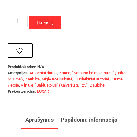
Į krepšelį
Produkto kodas:
N/A
Kategorijos:
Autoriniai darbai
,
Kaune, "Nemuno baldų centras" (Taikos
pr. 125B), 2 aukšte
,
Miglė Kosinskaitė
,
Šiuolaikiniai autoriai
,
Turime
vietoje
,
Vilniuje, "Baldų Rojus" (Kalvarijų g. 125), 2 aukšte
Prekės ženklas:
LUXART
Aprašymas
Papildoma informacija