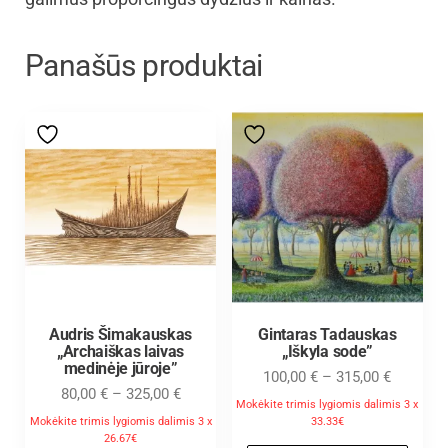
Panašūs produktai
Audris Šimakauskas
Gintaras Tadauskas
„Archaiškas laivas
„Iškyla sode”
medinėje jūroje”
100,00
€
–
315,00
€
80,00
€
–
325,00
€
Mokėkite trimis lygiomis dalimis 3 x
Mokėkite trimis lygiomis dalimis 3 x
33.33€
26.67€