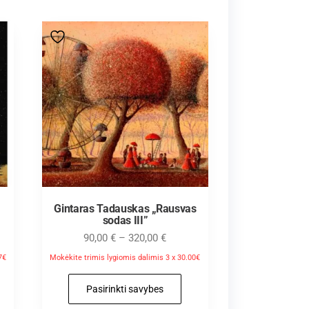
Gintaras Tadauskas „Rausvas
sodas III”
90,00
€
–
320,00
€
7€
Mokėkite trimis lygiomis dalimis 3 x 30.00€
Pasirinkti savybes