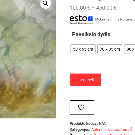
100,00
€
–
450,00
€
Mokėkite trimis lygiomis 
Paveikslo dydis
50 x 65 cm
70 x 85 cm
80 x
Į krepšelį
Produkto kodas:
N/A
Kategorijos:
Autoriniai darbai
,
Irena Či