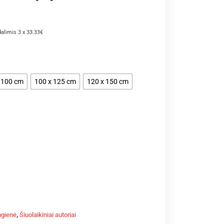
dalimis 3 x 33.33€
 100 cm
100 x 125 cm
120 x 150 cm
ngienė
,
Šiuolaikiniai autoriai