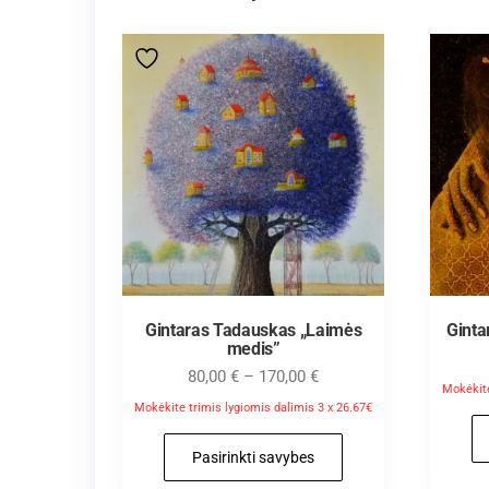
Gintaras Tadauskas „Laimės
Ginta
medis”
80,00
€
–
170,00
€
Mokėkite
Mokėkite trimis lygiomis dalimis 3 x 26.67€
Pasirinkti savybes