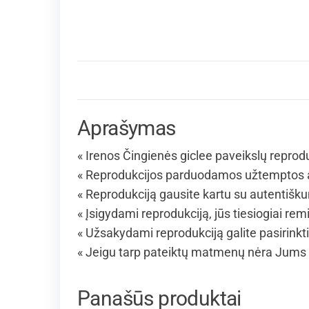
Aprašymas
« Irenos Čingienės giclee paveikslų reprodu
« Reprodukcijos parduodamos užtemptos an
« Reprodukciją gausite kartu su autentišku
« Įsigydami reprodukciją, jūs tiesiogiai remi
« Užsakydami reprodukciją galite pasirinkt
« Jeigu tarp pateiktų matmenų nėra Jums 
Panašūs produktai