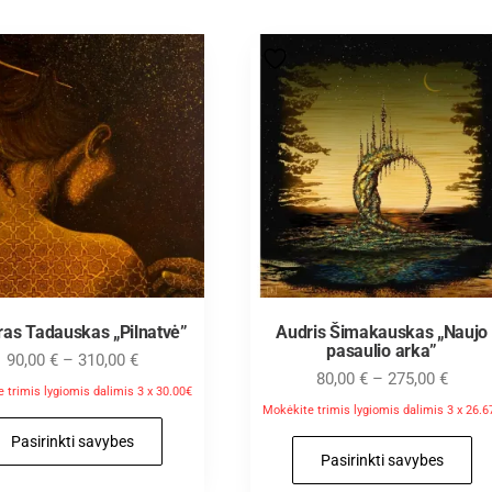
ras Tadauskas „Pilnatvė”
Audris Šimakauskas „Naujo
pasaulio arka”
90,00
€
–
310,00
€
80,00
€
–
275,00
€
 trimis lygiomis dalimis 3 x 30.00€
Mokėkite trimis lygiomis dalimis 3 x 26.6
Pasirinkti savybes
Pasirinkti savybes