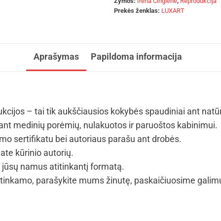
Žymos:
Irena Čingienė
,
Reprodukcija
Prekės ženklas:
LUXART
Aprašymas
Papildoma informacija
kcijos – tai tik aukščiausios kokybės spaudiniai ant natū
t medinių porėmių, nulakuotos ir paruoštos kabinimui.
mo sertifikatu bei autoriaus parašu ant drobės.
ate kūrinio autorių.
i jūsų namus atitinkantį formatą.
tinkamo, parašykite mums žinutę, paskaičiuosime galimus