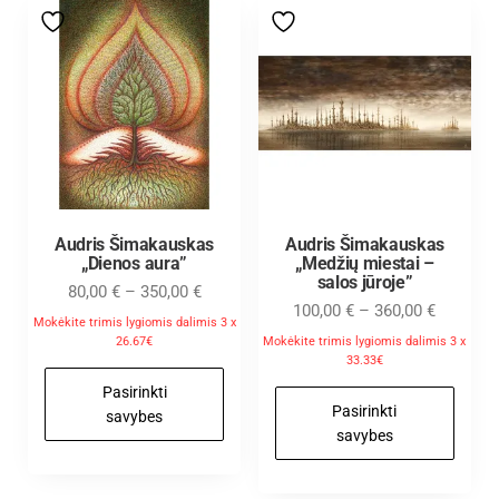
Audris Šimakauskas
Audris Šimakauskas
„Dienos aura”
„Medžių miestai –
salos jūroje”
80,00
€
–
350,00
€
100,00
€
–
360,00
€
Mokėkite trimis lygiomis dalimis 3 x
26.67€
Mokėkite trimis lygiomis dalimis 3 x
33.33€
Pasirinkti
Pasirinkti
savybes
savybes