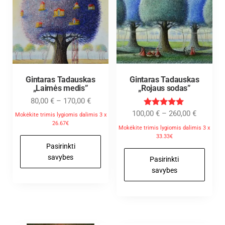
Gintaras Tadauskas
Gintaras Tadauskas
„Laimės medis”
„Rojaus sodas”
80,00
€
–
170,00
€
Įvertinimas
100,00
€
–
260,00
€
Mokėkite trimis lygiomis dalimis 3 x
:
26.67€
5.00
Mokėkite trimis lygiomis dalimis 3 x
iš 5
33.33€
Pasirinkti
savybes
Pasirinkti
savybes