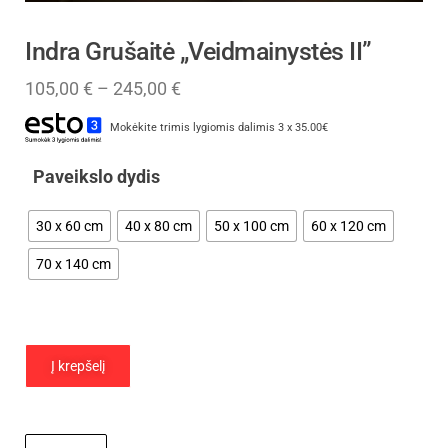
Indra Grušaitė „Veidmainystės II”
105,00
€
–
245,00
€
Mokėkite trimis lygiomis dalimis 3 x 35.00€
Paveikslo dydis
30 x 60 cm
40 x 80 cm
50 x 100 cm
60 x 120 cm
70 x 140 cm
Į krepšelį