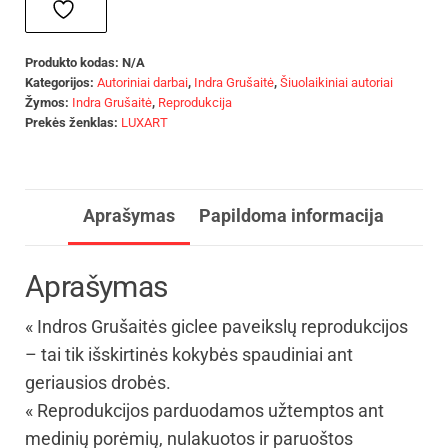
Produkto kodas:
N/A
Kategorijos:
Autoriniai darbai
,
Indra Grušaitė
,
Šiuolaikiniai autoriai
Žymos:
Indra Grušaitė
,
Reprodukcija
Prekės ženklas:
LUXART
Aprašymas
Papildoma informacija
Aprašymas
« Indros Grušaitės giclee paveikslų reprodukcijos
– tai tik išskirtinės kokybės spaudiniai ant
geriausios drobės.
« Reprodukcijos parduodamos užtemptos ant
medinių porėmių, nulakuotos ir paruoštos