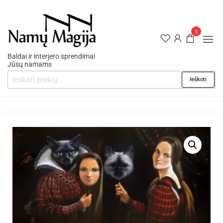
0
Baldai ir interjero sprendimai
Jūsų namams
Ieškoti