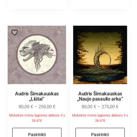
Audris Šimakauskas
Audris Šimakauskas
„Liūtai”
„Naujo pasaulio arka”
80,00
€
–
250,00
€
80,00
€
–
275,00
€
Mokėkite trimis lygiomis dalimis 3 x
Mokėkite trimis lygiomis dalimis 3 x
26.67€
26.67€
Pasirinkti
Pasirinkti