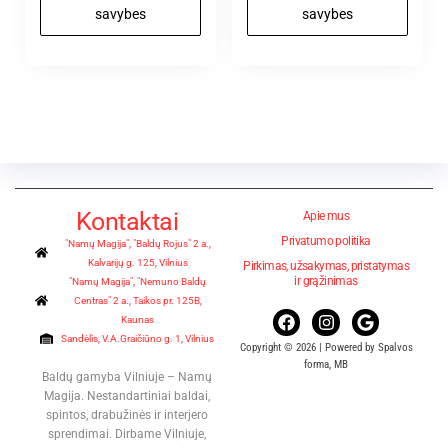
savybes
savybes
Kontaktai
Apie mus
Privatumo politika
"Namų Magija", "Baldų Rojus" 2 a.,
Kalvarijų g. 125, Vilnius
Pirkimas, užsakymas, pristatymas
ir grąžinimas
"Namų Magija", "Nemuno Baldų
Centras" 2 a., Taikos pr. 125B,
Kaunas
Sandėlis, V.A.Graičiūno g. 1, Vilnius
Copyright © 2026 | Powered by Spalvos
forma, MB
Baldų gamyba Vilniuje – Namų
Magija. Nestandartiniai baldai,
spintos, drabužinės ir interjero
sprendimai. Dirbame Vilniuje,