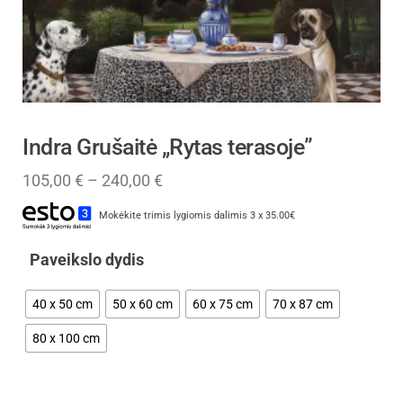
Indra Grušaitė „Rytas terasoje”
105,00
€
–
240,00
€
Mokėkite trimis lygiomis dalimis 3 x 35.00€
Paveikslo dydis
40 x 50 cm
50 x 60 cm
60 x 75 cm
70 x 87 cm
80 x 100 cm