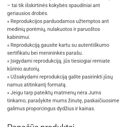
– tai tik išskirtinės kokybės spaudiniai ant
geriausios drobės.
« Reprodukcijos parduodamos užtemptos ant
medinių porėmių, nulakuotos ir paruoštos
kabinimui.
« Reprodukciją gausite kartu su autentiškumo
sertifikatu bei menininkės parašu.
« Įsigydami reprodukciją, jūs tiesiogiai remiate
kūrinio autorių.
« Užsakydami reprodukciją galite pasirinkti jūsų
namus atitinkantį formatą.
« Jeigu tarp pateiktų matmenų nėra Jums
tinkamo, parašykite mums žinutę, paskaičiuosime
galimus proporcingus dydžius ir kainas.