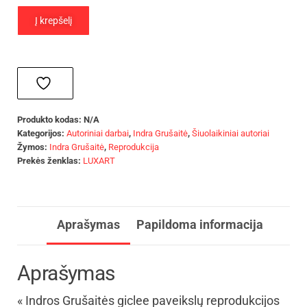
Į krepšelį
Produkto kodas:
N/A
Kategorijos:
Autoriniai darbai
,
Indra Grušaitė
,
Šiuolaikiniai autoriai
Žymos:
Indra Grušaitė
,
Reprodukcija
Prekės ženklas:
LUXART
Aprašymas
Papildoma informacija
Aprašymas
« Indros Grušaitės giclee paveikslų reprodukcijos