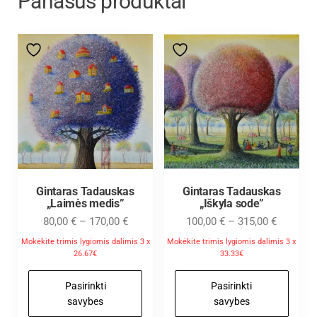
Panašūs produktai
Gintaras Tadauskas
Gintaras Tadauskas
„Laimės medis”
„Iškyla sode”
80,00
€
–
170,00
€
100,00
€
–
315,00
€
Mokėkite trimis lygiomis dalimis 3 x
Mokėkite trimis lygiomis dalimis 3 x
26.67€
33.33€
Pasirinkti
Pasirinkti
savybes
savybes