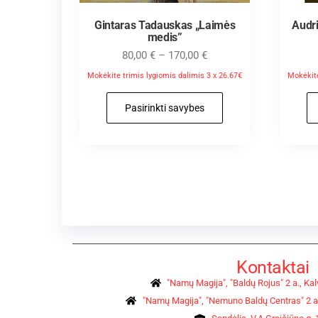
Gintaras Tadauskas „Laimės
Audr
medis”
80,00
€
–
170,00
€
Mokėkite trimis lygiomis dalimis 3 x 26.67€
Mokėkite
Pasirinkti savybes
Kontaktai
"Namų Magija", "Baldų Rojus" 2 a., Kalv
"Namų Magija", "Nemuno Baldų Centras" 2 a.