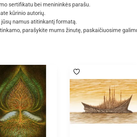
umo sertifikatu bei menininkės parašu.
ate kūrinio autorių.
i jūsų namus atitinkantį formatą.
tinkamo, parašykite mums žinutę, paskaičiuosime galimus