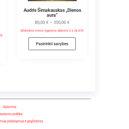
Audris Šimakauskas „Dienos
aura”
80,00
€
–
350,00
€
Mokėkite trimis lygiomis dalimis 3 x 26.67€
7€
Pasirinkti savybes
Apie mus
ivatumo politika
mas, pristatymas ir grąžinimas