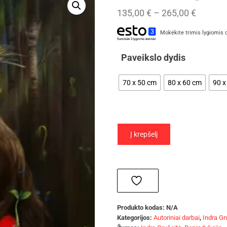
135,00
€
–
265,00
€
Mokėkite trimis lygiomis 
Paveikslo dydis
70 x 50 cm
80 x 60 cm
90 x
Į krepšelį
Produkto kodas:
N/A
Kategorijos:
Autoriniai darbai
,
Indra Gr