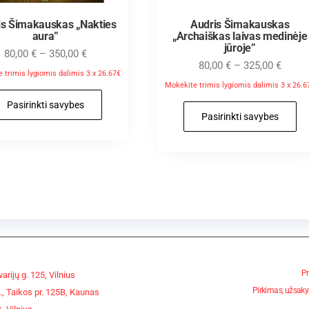
is Šimakauskas „Nakties
Audris Šimakauskas
aura”
„Archaiškas laivas medinėje
jūroje”
80,00
€
–
350,00
€
80,00
€
–
325,00
€
 trimis lygiomis dalimis 3 x 26.67€
Mokėkite trimis lygiomis dalimis 3 x 26.6
Pasirinkti savybes
Pasirinkti savybes
Pr
arijų g. 125, Vilnius
Pirkimas, užsaky
, Taikos pr. 125B, Kaunas