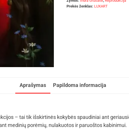
Žymos:
Indra Grušaitė
,
Reprodukcija
Prekės ženklas:
LUXART
Aprašymas
Papildoma informacija
kcijos – tai tik išskirtinės kokybės spaudiniai ant geriaus
t medinių porėmių, nulakuotos ir paruoštos kabinimui.