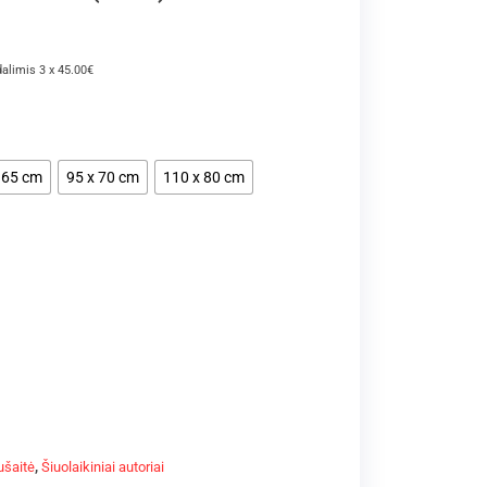
dalimis 3 x 45.00€
 65 cm
95 x 70 cm
110 x 80 cm
ušaitė
,
Šiuolaikiniai autoriai