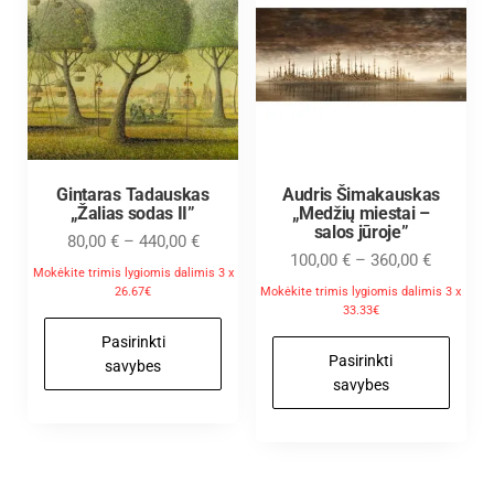
Gintaras Tadauskas
Audris Šimakauskas
„Žalias sodas II”
„Medžių miestai –
salos jūroje”
80,00
€
–
440,00
€
100,00
€
–
360,00
€
Mokėkite trimis lygiomis dalimis 3 x
26.67€
Mokėkite trimis lygiomis dalimis 3 x
33.33€
Pasirinkti
Pasirinkti
savybes
savybes