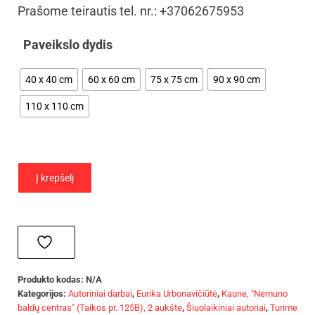
Prašome teirautis tel. nr.: +37062675953
Paveikslo dydis
40 x 40 cm
60 x 60 cm
75 x 75 cm
90 x 90 cm
110 x 110 cm
Į krepšelį
Produkto kodas:
N/A
Kategorijos:
Autoriniai darbai
,
Eurika Urbonavičiūtė
,
Kaune, "Nemuno
baldų centras" (Taikos pr. 125B), 2 aukšte
,
Šiuolaikiniai autoriai
,
Turime