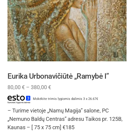
Eurika Urbonavičiūtė „Ramybė I”
80,00
€
–
380,00
€
Mokėkite trimis lygiomis dalimis 3 x 26.67€
– Turime vietoje „Namų Magija” salone, PC
„Nemuno Baldų Centras” adresu Taikos pr. 125B,
Kaunas – [ 75 x 75 cm] €185