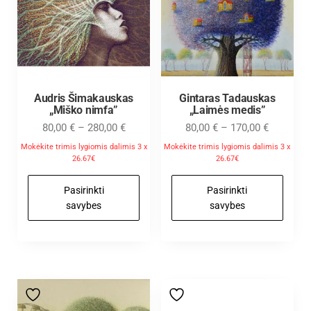
Audris Šimakauskas
Gintaras Tadauskas
„Miško nimfa”
„Laimės medis”
80,00
€
–
280,00
€
80,00
€
–
170,00
€
Mokėkite trimis lygiomis dalimis 3 x
Mokėkite trimis lygiomis dalimis 3 x
26.67€
26.67€
Pasirinkti
Pasirinkti
savybes
savybes