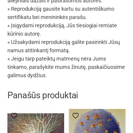
aliejiniais dažais ir pasirašomos autorės.
« Reprodukciją gausite kartu su autentiškumo
sertifikatu bei menininkės parašu.
« Įsigydami reprodukciją, Jūs tiesiogiai remiate
kūrinio autorę.
« Užsakydami reprodukciją galite pasirinkti Jūsų
namus atitinkantį formatą.
« Jeigu tarp pateiktų matmenų nėra Jums
tinkamo, parašykite mums žinutę, paskaičiuosime
galimus dydžius.
Panašūs produktai