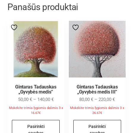
Panašūs produktai
Gintaras Tadauskas
Gintaras Tadauskas
„Gyvybės medis”
„Gyvybės medis III”
50,00
€
–
140,00
€
80,00
€
–
220,00
€
Mokėkite trimis lygiomis dalimis 3 x
Mokėkite trimis lygiomis dalimis 3 x
16.67€
26.67€
Pasirinkti
Pasirinkti
savybes
savybes