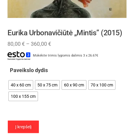
Eurika Urbonavičiūtė „Mintis” (2015)
80,00
€
–
360,00
€
Mokėkite trimis lygiomis dalimis 3 x 26.67€
Paveikslo dydis
40 x 60 cm
50 x 75 cm
60 x 90 cm
70 x 100 cm
100 x 155 cm
Į krepšelį