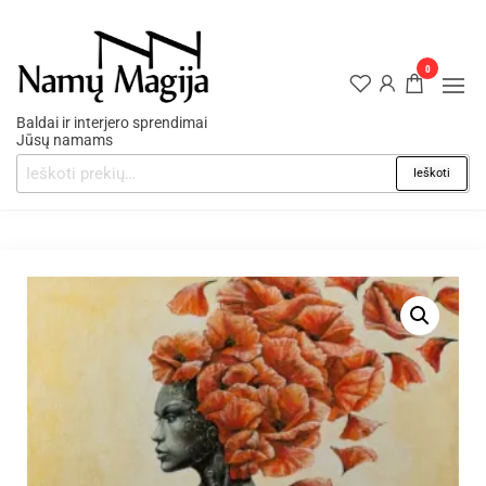
0
Baldai ir interjero sprendimai
Jūsų namams
Ieškoti