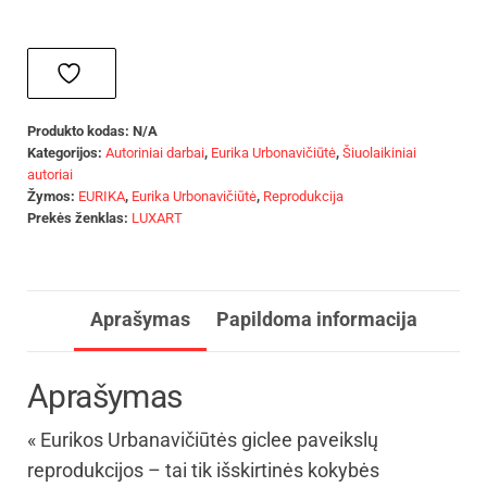
Produkto kodas:
N/A
Kategorijos:
Autoriniai darbai
,
Eurika Urbonavičiūtė
,
Šiuolaikiniai
autoriai
Žymos:
EURIKA
,
Eurika Urbonavičiūtė
,
Reprodukcija
Prekės ženklas:
LUXART
Aprašymas
Papildoma informacija
Aprašymas
« Eurikos Urbanavičiūtės giclee paveikslų
reprodukcijos – tai tik išskirtinės kokybės