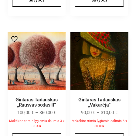
Gintaras Tadauskas
Gintaras Tadauskas
„Rausvas sodas II”
„Vakarėja”
100,00
€
–
360,00
€
90,00
€
–
310,00
€
Mokėkite trimis lygiomis dalimis 3 x
Mokėkite trimis lygiomis dalimis 3 x
33.33€
30.00€