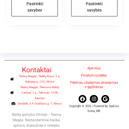
Pasirinkti
Pasirinkti
savybes
savybes
Kontaktai
Apie mus
Privatumo politika
"Namų Magija", "Baldų Rojus" 2 a.,
Kalvarijų g. 125, Vilnius
Pirkimas, užsakymas, pristatymas
ir grąžinimas
"Namų Magija", "Nemuno Baldų
Centras" 2 a., Taikos pr. 125B,
Kaunas
Sandėlis, V.A.Graičiūno g. 1, Vilnius
Copyright © 2026 | Powered by Spalvos
forma, MB
Baldų gamyba Vilniuje – Namų
Magija. Nestandartiniai baldai,
spintos, drabužinės ir interjero