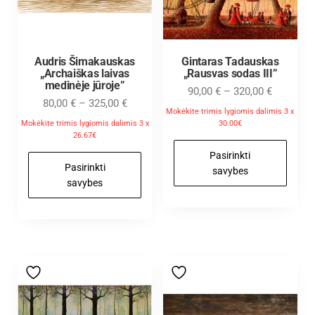
Audris Šimakauskas
Gintaras Tadauskas
„Archaiškas laivas
„Rausvas sodas III”
medinėje jūroje”
90,00
€
–
320,00
€
80,00
€
–
325,00
€
Mokėkite trimis lygiomis dalimis 3 x
Mokėkite trimis lygiomis dalimis 3 x
30.00€
26.67€
Pasirinkti
Pasirinkti
savybes
savybes