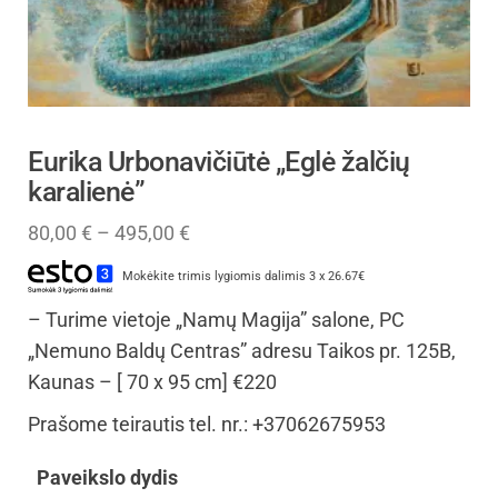
Eurika Urbonavičiūtė „Eglė žalčių
karalienė”
80,00
€
–
495,00
€
Mokėkite trimis lygiomis dalimis 3 x 26.67€
– Turime vietoje „Namų Magija” salone, PC
„Nemuno Baldų Centras” adresu Taikos pr. 125B,
Kaunas – [ 70 x 95 cm] €220
Prašome teirautis tel. nr.: +37062675953
Paveikslo dydis