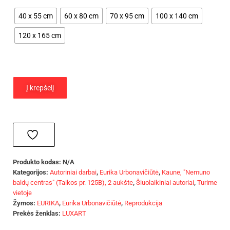
40 x 55 cm
60 x 80 cm
70 x 95 cm
100 x 140 cm
120 x 165 cm
Į krepšelį
Produkto kodas:
N/A
Kategorijos:
Autoriniai darbai
,
Eurika Urbonavičiūtė
,
Kaune, "Nemuno
baldų centras" (Taikos pr. 125B), 2 aukšte
,
Šiuolaikiniai autoriai
,
Turime
vietoje
Žymos:
EURIKA
,
Eurika Urbonavičiūtė
,
Reprodukcija
Prekės ženklas:
LUXART