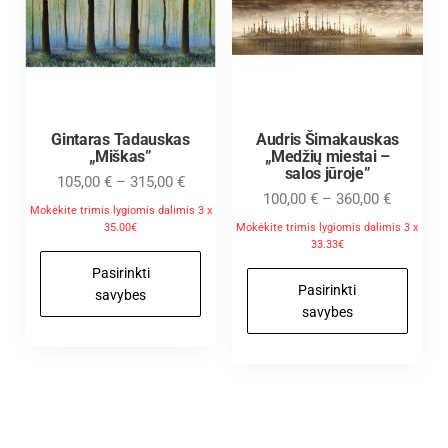
Gintaras Tadauskas
Audris Šimakauskas
„Miškas”
„Medžių miestai –
salos jūroje”
105,00
€
–
315,00
€
100,00
€
–
360,00
€
Mokėkite trimis lygiomis dalimis 3 x
35.00€
Mokėkite trimis lygiomis dalimis 3 x
33.33€
Pasirinkti
Pasirinkti
savybes
savybes