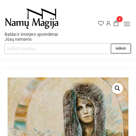
0
Baldai ir interjero sprendimai
Jūsų namams
Ieškoti