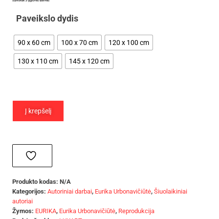
Paveikslo dydis
90 x 60 cm
100 x 70 cm
120 x 100 cm
130 x 110 cm
145 x 120 cm
Į krepšelį
Produkto kodas:
N/A
Kategorijos:
Autoriniai darbai
,
Eurika Urbonavičiūtė
,
Šiuolaikiniai
autoriai
Žymos:
EURIKA
,
Eurika Urbonavičiūtė
,
Reprodukcija