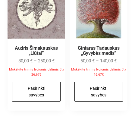
Audris Šimakauskas
Gintaras Tadauskas
„Liūtai”
„Gyvybės medis”
80,00
€
–
250,00
€
50,00
€
–
140,00
€
Mokėkite trimis lygiomis dalimis 3 x
Mokėkite trimis lygiomis dalimis 3 x
26.67€
16.67€
Pasirinkti
Pasirinkti
savybes
savybes