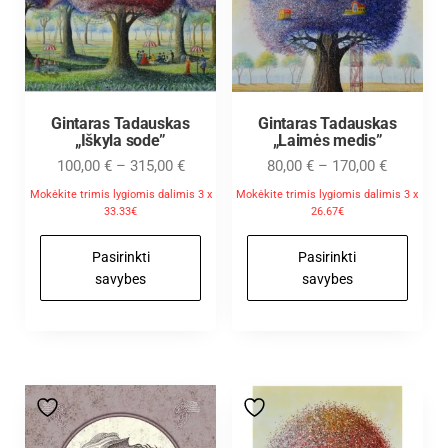
Gintaras Tadauskas
Gintaras Tadauskas
„Iškyla sode”
„Laimės medis”
100,00
€
–
315,00
€
80,00
€
–
170,00
€
Mokėkite trimis lygiomis dalimis 3 x
Mokėkite trimis lygiomis dalimis 3 x
33.33€
26.67€
Pasirinkti
Pasirinkti
savybes
savybes