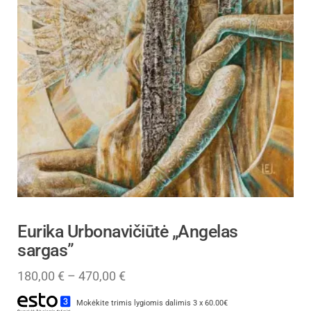
Eurika Urbonavičiūtė „Angelas
sargas”
180,00
€
–
470,00
€
Mokėkite trimis lygiomis dalimis 3 x 60.00€