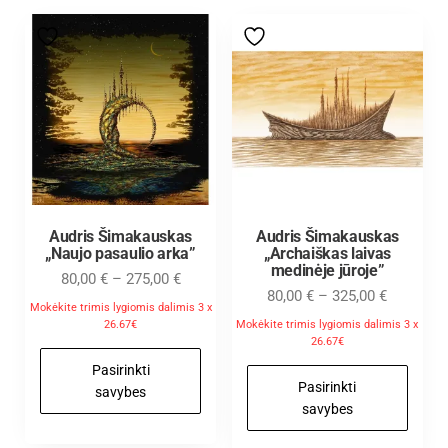
Audris Šimakauskas
Audris Šimakauskas
„Naujo pasaulio arka”
„Archaiškas laivas
medinėje jūroje”
80,00
€
–
275,00
€
80,00
€
–
325,00
€
Mokėkite trimis lygiomis dalimis 3 x
26.67€
Mokėkite trimis lygiomis dalimis 3 x
26.67€
Pasirinkti
Pasirinkti
savybes
savybes