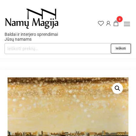
0
Baldai ir interjero sprendimai
Jūsų namams
Ieškoti