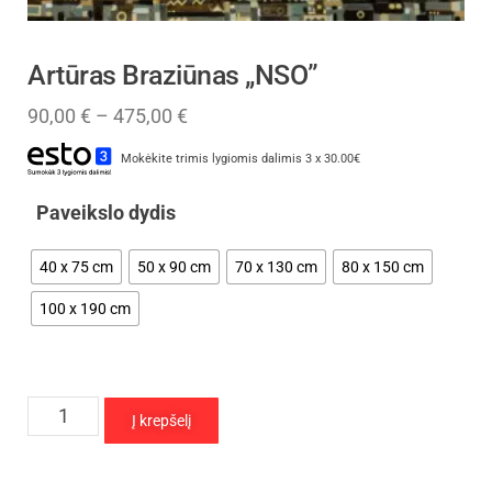
Artūras Braziūnas „NSO”
90,00
€
–
475,00
€
Mokėkite trimis lygiomis dalimis 3 x 30.00€
Paveikslo dydis
40 x 75 cm
50 x 90 cm
70 x 130 cm
80 x 150 cm
100 x 190 cm
Į krepšelį