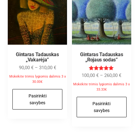
Gintaras Tadauskas
Gintaras Tadauskas
„Vakarėja”
„Rojaus sodas”
90,00
€
–
310,00
€
Įvertinimas
100,00
€
–
260,00
€
Mokėkite trimis lygiomis dalimis 3 x
:
30.00€
5.00
Mokėkite trimis lygiomis dalimis 3 x
iš 5
33.33€
Pasirinkti
savybes
Pasirinkti
savybes