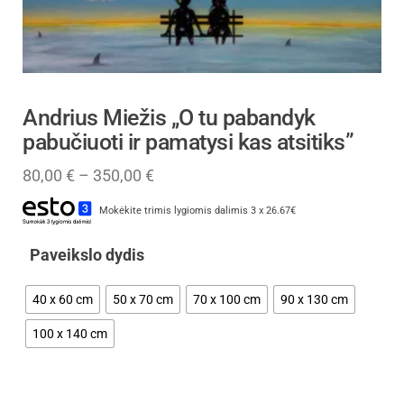
Andrius Miežis „O tu pabandyk
pabučiuoti ir pamatysi kas atsitiks”
80,00
€
–
350,00
€
Mokėkite trimis lygiomis dalimis 3 x 26.67€
Paveikslo dydis
40 x 60 cm
50 x 70 cm
70 x 100 cm
90 x 130 cm
100 x 140 cm