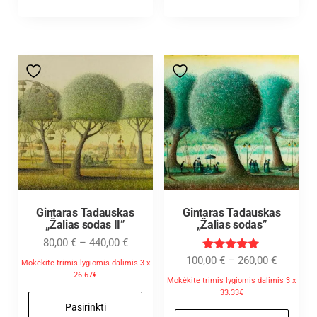
Gintaras Tadauskas
Gintaras Tadauskas
„Žalias sodas II”
„Žalias sodas”
80,00
€
–
440,00
€
Įvertinimas
100,00
€
–
260,00
€
Mokėkite trimis lygiomis dalimis 3 x
:
26.67€
5.00
Mokėkite trimis lygiomis dalimis 3 x
iš 5
33.33€
Pasirinkti