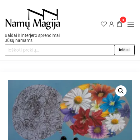
0
Baldai ir interjero sprendimai
Jūsų namams
Ieškoti