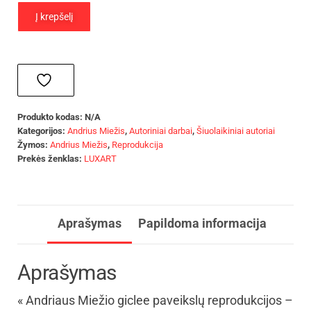
Į krepšelį
Produkto kodas:
N/A
Kategorijos:
Andrius Miežis
,
Autoriniai darbai
,
Šiuolaikiniai autoriai
Žymos:
Andrius Miežis
,
Reprodukcija
Prekės ženklas:
LUXART
Aprašymas
Papildoma informacija
Aprašymas
« Andriaus Miežio giclee paveikslų reprodukcijos –