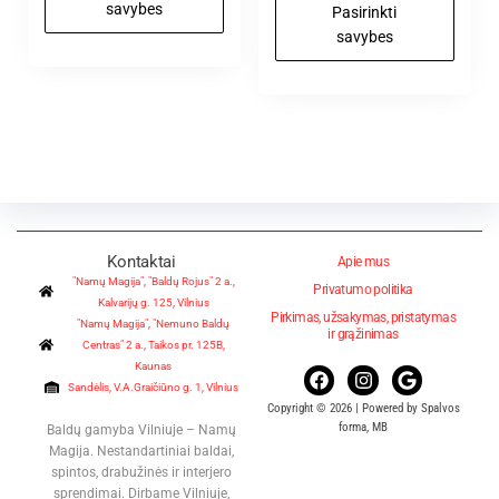
savybes
Pasirinkti
savybes
Kontaktai
Apie mus
"Namų Magija", "Baldų Rojus" 2 a.,
Privatumo politika
Kalvarijų g. 125, Vilnius
Pirkimas, užsakymas, pristatymas
"Namų Magija", "Nemuno Baldų
ir grąžinimas
Centras" 2 a., Taikos pr. 125B,
Kaunas
Sandėlis, V.A.Graičiūno g. 1, Vilnius
Copyright © 2026 | Powered by Spalvos
forma, MB
Baldų gamyba Vilniuje – Namų
Magija. Nestandartiniai baldai,
spintos, drabužinės ir interjero
sprendimai. Dirbame Vilniuje,