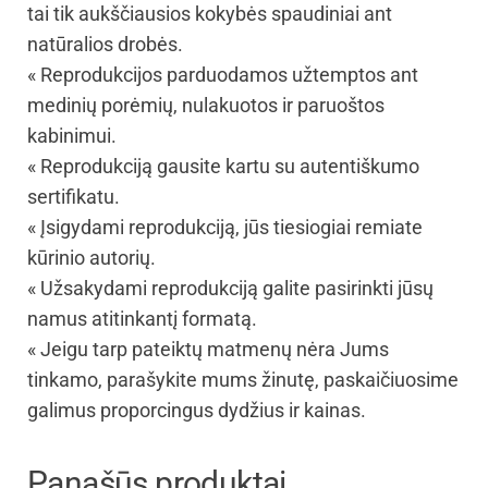
tai tik aukščiausios kokybės spaudiniai ant
natūralios drobės.
« Reprodukcijos parduodamos užtemptos ant
medinių porėmių, nulakuotos ir paruoštos
kabinimui.
« Reprodukciją gausite kartu su autentiškumo
sertifikatu.
« Įsigydami reprodukciją, jūs tiesiogiai remiate
kūrinio autorių.
« Užsakydami reprodukciją galite pasirinkti jūsų
namus atitinkantį formatą.
« Jeigu tarp pateiktų matmenų nėra Jums
tinkamo, parašykite mums žinutę, paskaičiuosime
galimus proporcingus dydžius ir kainas.
Panašūs produktai