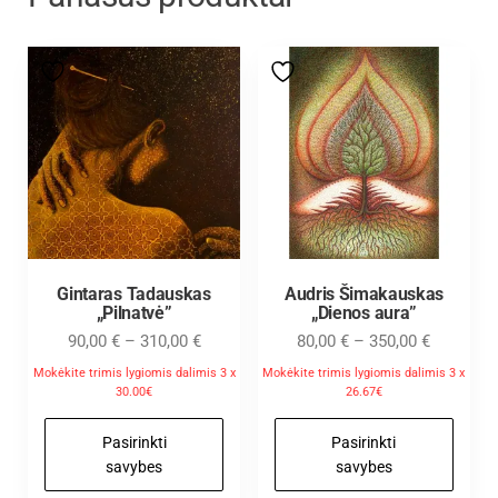
Gintaras Tadauskas
Audris Šimakauskas
„Pilnatvė”
„Dienos aura”
90,00
€
–
310,00
€
80,00
€
–
350,00
€
Mokėkite trimis lygiomis dalimis 3 x
Mokėkite trimis lygiomis dalimis 3 x
30.00€
26.67€
Pasirinkti
Pasirinkti
savybes
savybes