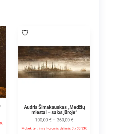
”
Audris Šimakauskas „Medžių
miestai – salos jūroje”
100,00
€
–
360,00
€
0€
Mokėkite trimis lygiomis dalimis 3 x 33.33€