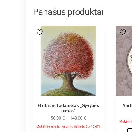
Panašūs produktai
Gintaras Tadauskas „Gyvybės
Audr
medis”
50,00
€
–
140,00
€
Mokėkite
Mokėkite trimis lygiomis dalimis 3 x 16.67€