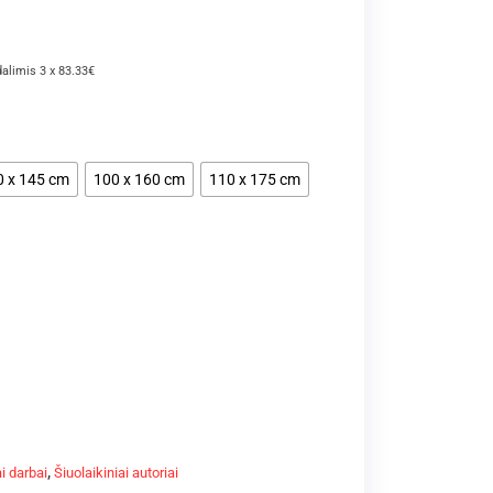
dalimis 3 x 83.33€
0 x 145 cm
100 x 160 cm
110 x 175 cm
i darbai
,
Šiuolaikiniai autoriai