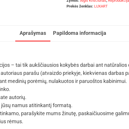
Žymos:
Algis Kriščiūnas
,
Reprodukcij
Prekės ženklas:
LUXART
Aprašymas
Papildoma informacija
cijos – tai tik aukščiausios kokybės darbai ant natūralios
autoriaus parašu (atvaizdo priekyje, kiekvienas darbas p
t medinių porėmių, nulakuotos ir paruoštos kabinimui.
inko.
iate autorių.
i jūsų namus atitinkantį formatą.
tinkamo, parašykite mums žinutę, paskaičiuosime galim
vius rėmus.