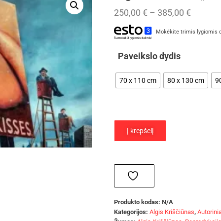
250,00
€
–
385,00
€
Mokėkite trimis lygiomis 
Paveikslo dydis
70 x 110 cm
80 x 130 cm
9
Į krepšelį
Produkto kodas:
N/A
Kategorijos:
Algis Kriščiūnas
,
Autorinia