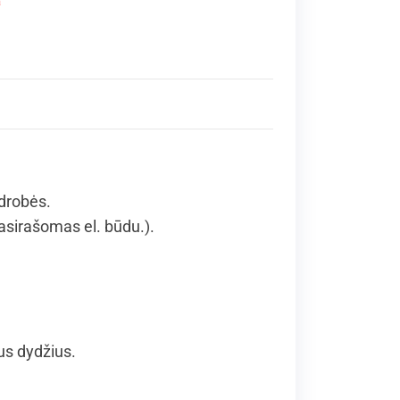
a
 drobės.
asirašomas el. būdu.).
us dydžius.