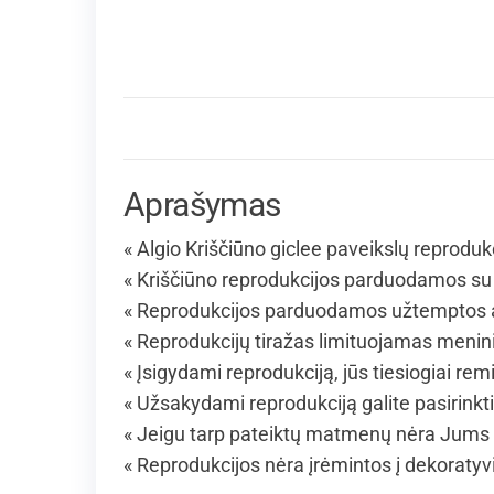
Aprašymas
« Algio Kriščiūno giclee paveikslų reproduk
« Kriščiūno reprodukcijos parduodamos su 
« Reprodukcijos parduodamos užtemptos an
« Reprodukcijų tiražas limituojamas menin
« Įsigydami reprodukciją, jūs tiesiogiai rem
« Užsakydami reprodukciją galite pasirinkt
« Jeigu tarp pateiktų matmenų nėra Jums 
« Reprodukcijos nėra įrėmintos į dekoraty