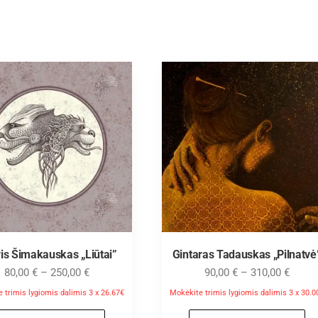
is Šimakauskas „Liūtai”
Gintaras Tadauskas „Pilnatvė
80,00
€
–
250,00
€
90,00
€
–
310,00
€
 trimis lygiomis dalimis 3 x 26.67€
Mokėkite trimis lygiomis dalimis 3 x 30.0