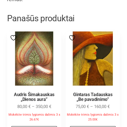
Panašūs produktai
Audris Šimakauskas
Gintaras Tadauskas
„Dienos aura”
„Be pavadinimo”
80,00
€
–
350,00
€
75,00
€
–
160,00
€
Mokėkite trimis lygiomis dalimis 3 x
Mokėkite trimis lygiomis dalimis 3 x
26.67€
25.00€