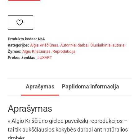
Produkto kodas:
N/A
Kategorijos:
Algis Kriščiūnas
,
Autoriniai darbai
,
Šiuolaikiniai autoriai
Žymos:
Algis Kriščiūnas
,
Reprodukcija
Prekės ženklas:
LUXART
Aprašymas
Papildoma informacija
Aprašymas
« Algio Kriščiūno giclee paveikslų reprodukcijos –
tai tik aukščiausios kokybės darbai ant natūralios
drobės.