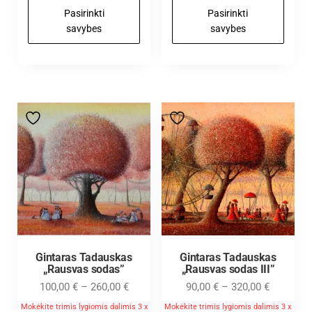
Pasirinkti
Pasirinkti
savybes
savybes
Gintaras Tadauskas
Gintaras Tadauskas
„Rausvas sodas”
„Rausvas sodas III”
100,00
€
–
260,00
€
90,00
€
–
320,00
€
Mokėkite trimis lygiomis dalimis 3 x
Mokėkite trimis lygiomis dalimis 3 x