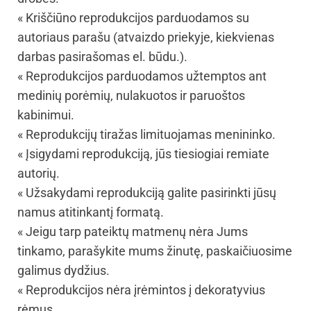
« Kriščiūno reprodukcijos parduodamos su
autoriaus parašu (atvaizdo priekyje, kiekvienas
darbas pasirašomas el. būdu.).
« Reprodukcijos parduodamos užtemptos ant
medinių porėmių, nulakuotos ir paruoštos
kabinimui.
« Reprodukcijų tiražas limituojamas menininko.
« Įsigydami reprodukciją, jūs tiesiogiai remiate
autorių.
« Užsakydami reprodukciją galite pasirinkti jūsų
namus atitinkantį formatą.
« Jeigu tarp pateiktų matmenų nėra Jums
tinkamo, parašykite mums žinutę, paskaičiuosime
galimus dydžius.
« Reprodukcijos nėra įrėmintos į dekoratyvius
rėmus.