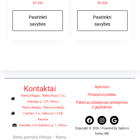
33.33€
30.00€
Pasirinkti
Pasirinkti
savybes
savybes
Kontaktai
Apie mus
Privatumo politika
"Namų Magija", "Baldų Rojus" 2 a.,
Kalvarijų g. 125, Vilnius
Pirkimas, užsakymas, pristatymas
ir grąžinimas
"Namų Magija", "Nemuno Baldų
Centras" 2 a., Taikos pr. 125B,
Kaunas
Sandėlis, V.A.Graičiūno g. 1, Vilnius
Copyright © 2026 | Powered by Spalvos
forma, MB
Baldų gamyba Vilniuje – Namų