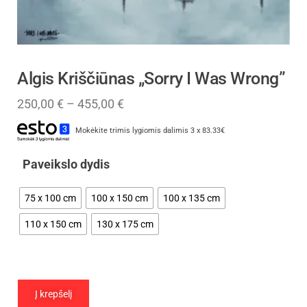
Algis Kriščiūnas „Sorry I Was Wrong”
250,00
€
–
455,00
€
Mokėkite trimis lygiomis dalimis 3 x 83.33€
Paveikslo dydis
75 x 100 cm
100 x 150 cm
100 x 135 cm
110 x 150 cm
130 x 175 cm
Į krepšelį