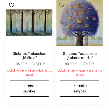
Gintaras Tadauskas
Gintaras Tadauskas
„Miškas”
„Laimės medis”
105,00
€
–
315,00
€
80,00
€
–
170,00
€
Mokėkite trimis lygiomis dalimis 3 x
Mokėkite trimis lygiomis dalimis 3 x
35.00€
26.67€
Pasirinkti
Pasirinkti
savybes
savybes