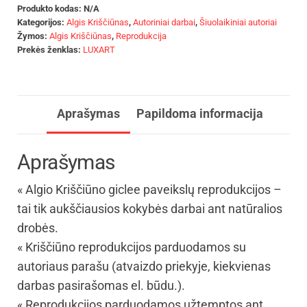
Produkto kodas:
N/A
Kategorijos:
Algis Kriščiūnas
,
Autoriniai darbai
,
Šiuolaikiniai autoriai
Žymos:
Algis Kriščiūnas
,
Reprodukcija
Prekės ženklas:
LUXART
Aprašymas
Papildoma informacija
Aprašymas
« Algio Kriščiūno giclee paveikslų reprodukcijos –
tai tik aukščiausios kokybės darbai ant natūralios
drobės.
« Kriščiūno reprodukcijos parduodamos su
autoriaus parašu (atvaizdo priekyje, kiekvienas
darbas pasirašomas el. būdu.).
« Reprodukcijos parduodamos užtemptos ant