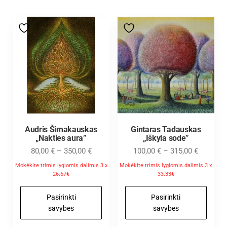
Audris Šimakauskas
Gintaras Tadauskas
„Nakties aura”
„Iškyla sode”
80,00
€
–
350,00
€
100,00
€
–
315,00
€
Mokėkite trimis lygiomis dalimis 3 x
Mokėkite trimis lygiomis dalimis 3 x
26.67€
33.33€
Pasirinkti
Pasirinkti
savybes
savybes