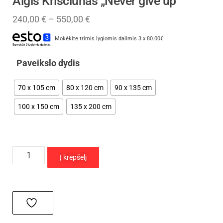
Algis Kriščiūnas „Never give up”
240,00
€
–
550,00
€
Mokėkite trimis lygiomis dalimis 3 x 80.00€
Paveikslo dydis
70 x 105 cm
80 x 120 cm
90 x 135 cm
100 x 150 cm
135 x 200 cm
Į krepšelį