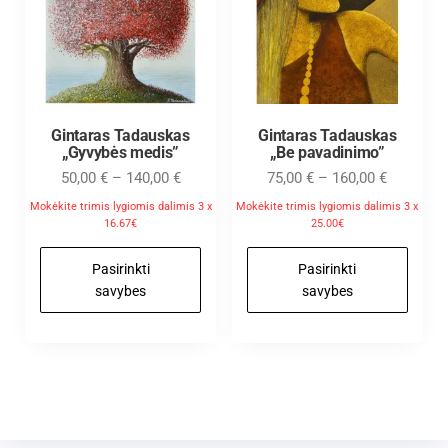
Gintaras Tadauskas
Gintaras Tadauskas
„Gyvybės medis”
„Be pavadinimo”
50,00
€
–
140,00
€
75,00
€
–
160,00
€
Mokėkite trimis lygiomis dalimis 3 x
Mokėkite trimis lygiomis dalimis 3 x
16.67€
25.00€
Pasirinkti
Pasirinkti
savybes
savybes