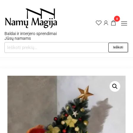
0
Baldai ir interjero sprendimai
Jūsų namams
Ieškoti