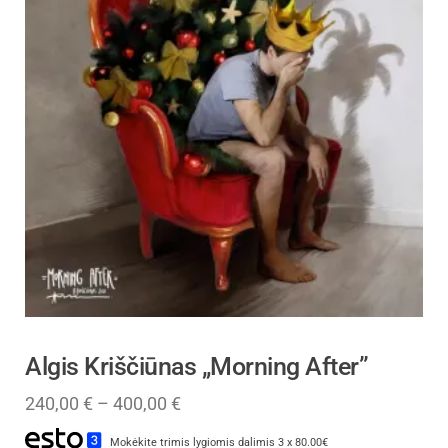
Algis Kriščiūnas „Morning After”
240,00
€
–
400,00
€
Mokėkite trimis lygiomis dalimis 3 x 80.00€