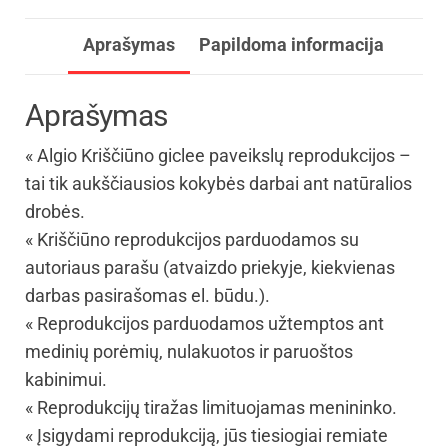
Aprašymas
Papildoma informacija
Aprašymas
« Algio Kriščiūno giclee paveikslų reprodukcijos –
tai tik aukščiausios kokybės darbai ant natūralios
drobės.
« Kriščiūno reprodukcijos parduodamos su
autoriaus parašu (atvaizdo priekyje, kiekvienas
darbas pasirašomas el. būdu.).
« Reprodukcijos parduodamos užtemptos ant
medinių porėmių, nulakuotos ir paruoštos
kabinimui.
« Reprodukcijų tiražas limituojamas menininko.
« Įsigydami reprodukciją, jūs tiesiogiai remiate