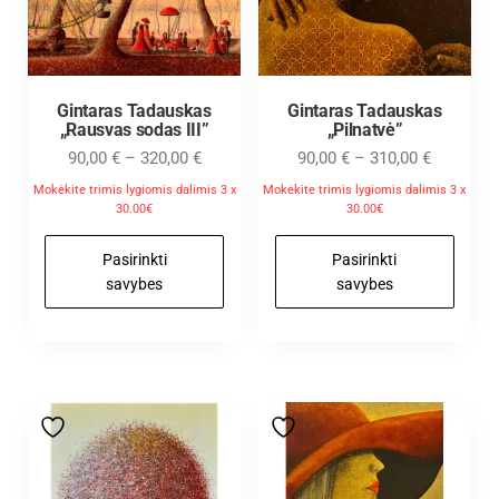
Gintaras Tadauskas
Gintaras Tadauskas
„Rausvas sodas III”
„Pilnatvė”
90,00
€
–
320,00
€
90,00
€
–
310,00
€
Mokėkite trimis lygiomis dalimis 3 x
Mokėkite trimis lygiomis dalimis 3 x
30.00€
30.00€
Pasirinkti
Pasirinkti
savybes
savybes