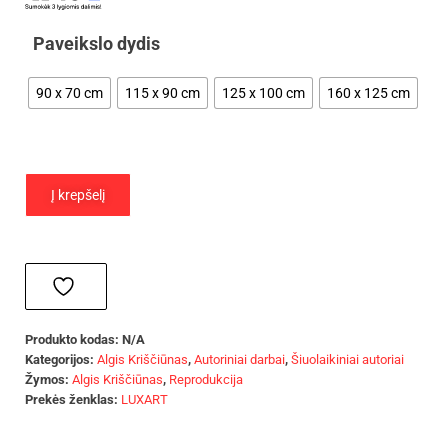
Paveikslo dydis
90 x 70 cm
115 x 90 cm
125 x 100 cm
160 x 125 cm
Į krepšelį
Produkto kodas:
N/A
Kategorijos:
Algis Kriščiūnas
,
Autoriniai darbai
,
Šiuolaikiniai autoriai
Žymos:
Algis Kriščiūnas
,
Reprodukcija
Prekės ženklas:
LUXART