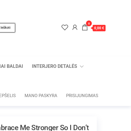
0
Ieškoti
0,00 €
AI BALDAI
INTERJERO DETALĖS
EPŠELIS
MANO PASKYRA
PRISIJUNGIMAS
brace Me Stronger So I Don’t