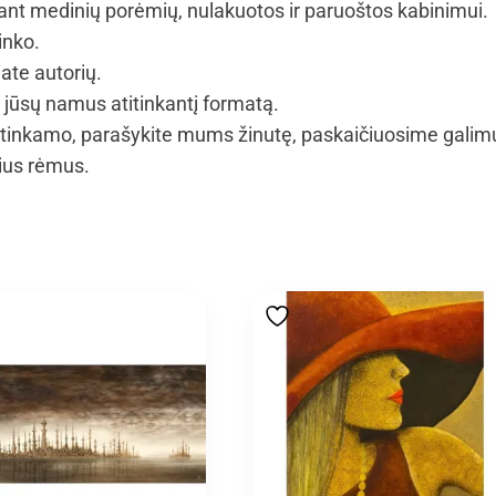
t medinių porėmių, nulakuotos ir paruoštos kabinimui.
inko.
iate autorių.
i jūsų namus atitinkantį formatą.
tinkamo, parašykite mums žinutę, paskaičiuosime galim
vius rėmus.