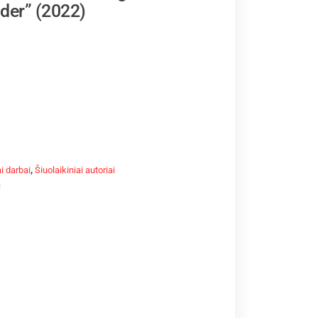
lder” (2022)
i darbai
,
Šiuolaikiniai autoriai
a