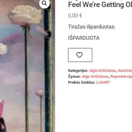
Feel We’re Getting O
0,00
€
Tiražas išparduotas.
IŠPARDUOTA
Kategorijos:
Algis Kriščiūnas
,
Autorinia
Žymos:
Algis Kriščiūnas
,
Reprodukcij
Prekės ženklas:
LUXART