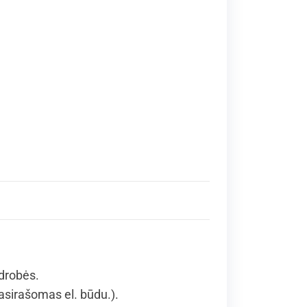
 drobės.
asirašomas el. būdu.).