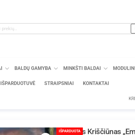
I
BALDŲ GAMYBA
MINKŠTI BALDAI
MODULINI
IŠPARDUOTUVĖ
STRAIPSNIAI
KONTAKTAI
KR
Algis Kriščiūnas „Em
IŠPARDUOTA