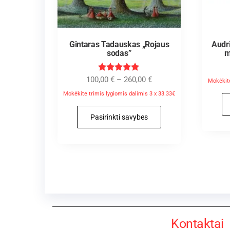
Gintaras Tadauskas „Rojaus
Audr
sodas”
m
Įvertinimas
100,00
€
–
260,00
€
Mokėkite
:
5.00
Mokėkite trimis lygiomis dalimis 3 x 33.33€
iš 5
Pasirinkti savybes
Kontaktai