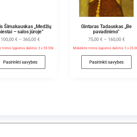
is Šimakauskas „Medžių
Gintaras Tadauskas „Be
iestai – salos jūroje”
pavadinimo”
100,00
€
–
360,00
€
75,00
€
–
160,00
€
 trimis lygiomis dalimis 3 x 33.33€
Mokėkite trimis lygiomis dalimis 3 x 25.0
Pasirinkti savybes
Pasirinkti savybes