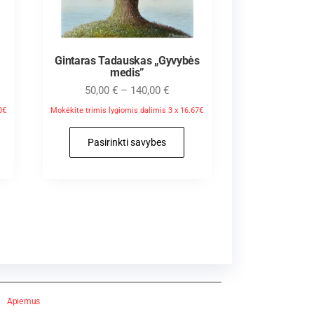
Gintaras Tadauskas „Gyvybės
medis”
50,00
€
–
140,00
€
0€
Mokėkite trimis lygiomis dalimis 3 x 16.67€
Pasirinkti savybes
Apie mus