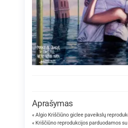
Aprašymas
« Algio Kriščiūno giclee paveikslų reproduk
« Kriščiūno reprodukcijos parduodamos su 