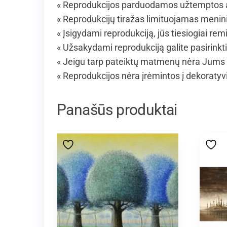
« Reprodukcijos parduodamos užtemptos an
« Reprodukcijų tiražas limituojamas menin
« Įsigydami reprodukciją, jūs tiesiogiai rem
« Užsakydami reprodukciją galite pasirinkt
« Jeigu tarp pateiktų matmenų nėra Jums 
« Reprodukcijos nėra įrėmintos į dekoraty
Panašūs produktai