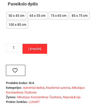
Paveikslo dydis
50 x 45 cm
65 x 55 cm
75 x 65 cm
85 x 75 cm
100 x 85 cm
Į krepšelį
Produkto kodas:
N/A
Kategorijos:
Autoriniai darbai
,
Klasikiniai autoriai
,
Mikalojus
Konstantinas Čiurlionis
Žymos:
Mikalojus Konstantinas Čiurlionis
,
Reprodukcija
Prekės ženklas:
LUXART