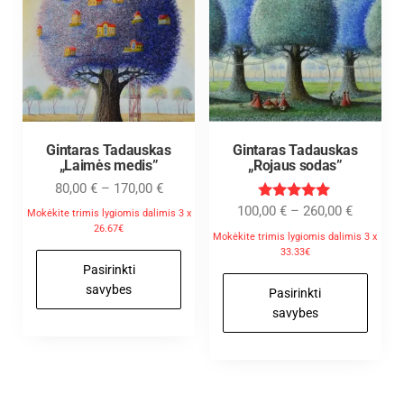
Gintaras Tadauskas
Gintaras Tadauskas
„Laimės medis”
„Rojaus sodas”
80,00
€
–
170,00
€
Įvertinimas
100,00
€
–
260,00
€
Mokėkite trimis lygiomis dalimis 3 x
:
26.67€
5.00
Mokėkite trimis lygiomis dalimis 3 x
iš 5
33.33€
Pasirinkti
savybes
Pasirinkti
savybes