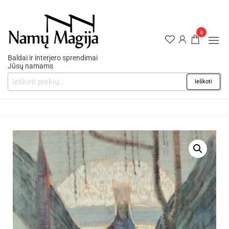
0
Baldai ir interjero sprendimai
Jūsų namams
Ieškoti