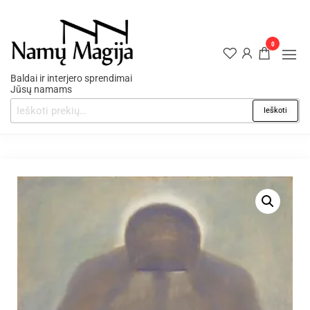
0
Baldai ir interjero sprendimai
Jūsų namams
Ieškoti