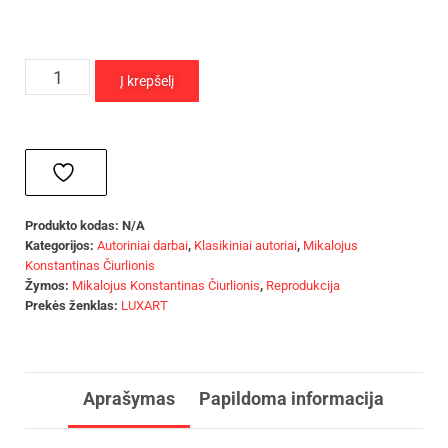
Į krepšelį
Produkto kodas:
N/A
Kategorijos:
Autoriniai darbai
,
Klasikiniai autoriai
,
Mikalojus
Konstantinas Čiurlionis
Žymos:
Mikalojus Konstantinas Čiurlionis
,
Reprodukcija
Prekės ženklas:
LUXART
Aprašymas
Papildoma informacija