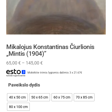
Mikalojus Konstantinas Čiurlionis
„Mintis (1904)”
65,00
€
–
145,00
€
Mokėkite trimis lygiomis dalimis 3 x 21.67€
Paveikslo dydis
40 x 50 cm
50 x 65 cm
60 x 75 cm
70 x 85 cm
80 x 100 cm