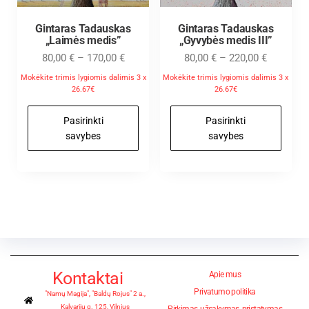
Gintaras Tadauskas
Gintaras Tadauskas
„Laimės medis”
„Gyvybės medis III”
80,00
€
–
170,00
€
80,00
€
–
220,00
€
Mokėkite trimis lygiomis dalimis 3 x
Mokėkite trimis lygiomis dalimis 3 x
26.67€
26.67€
Pasirinkti
Pasirinkti
savybes
savybes
Kontaktai
Apie mus
Privatumo politika
"Namų Magija", "Baldų Rojus" 2 a.,
Kalvarijų g. 125, Vilnius