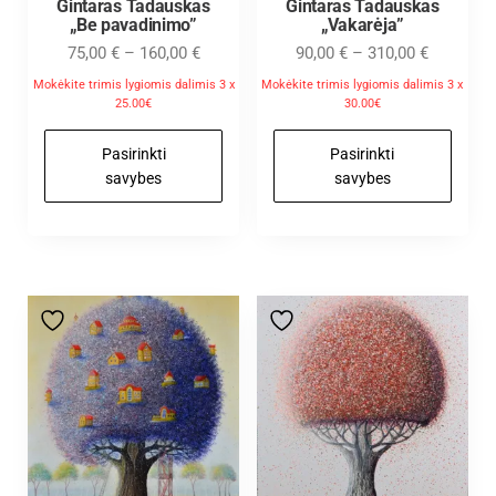
Gintaras Tadauskas
Gintaras Tadauskas
„Be pavadinimo”
„Vakarėja”
75,00
€
–
160,00
€
90,00
€
–
310,00
€
Mokėkite trimis lygiomis dalimis 3 x
Mokėkite trimis lygiomis dalimis 3 x
25.00€
30.00€
Pasirinkti
Pasirinkti
savybes
savybes