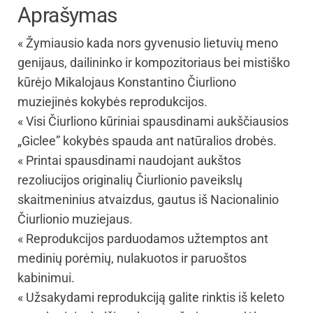
Aprašymas
« Žymiausio kada nors gyvenusio lietuvių meno
genijaus, dailininko ir kompozitoriaus bei mistiško
kūrėjo Mikalojaus Konstantino Čiurliono
muziejinės kokybės reprodukcijos.
« Visi Čiurliono kūriniai spausdinami aukščiausios
„Giclee” kokybės spauda ant natūralios drobės.
« Printai spausdinami naudojant aukštos
rezoliucijos originalių Čiurlionio paveikslų
skaitmeninius atvaizdus, gautus iš Nacionalinio
Čiurlionio muziejaus.
« Reprodukcijos parduodamos užtemptos ant
medinių porėmių, nulakuotos ir paruoštos
kabinimui.
« Užsakydami reprodukciją galite rinktis iš keleto