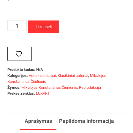
Į krepšelį
Produkto kodas:
N/A
Kategorijos:
Autoriniai darbai
,
Klasikiniai autoriai
,
Mikalojus
Konstantinas Čiurlionis
Žymos:
Mikalojus Konstantinas Čiurlionis
,
Reprodukcija
Prekės ženklas:
LUXART
Aprašymas
Papildoma informacija