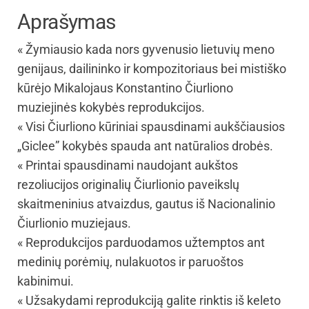
Aprašymas
« Žymiausio kada nors gyvenusio lietuvių meno
genijaus, dailininko ir kompozitoriaus bei mistiško
kūrėjo Mikalojaus Konstantino Čiurliono
muziejinės kokybės reprodukcijos.
« Visi Čiurliono kūriniai spausdinami aukščiausios
„Giclee” kokybės spauda ant natūralios drobės.
« Printai spausdinami naudojant aukštos
rezoliucijos originalių Čiurlionio paveikslų
skaitmeninius atvaizdus, gautus iš Nacionalinio
Čiurlionio muziejaus.
« Reprodukcijos parduodamos užtemptos ant
medinių porėmių, nulakuotos ir paruoštos
kabinimui.
« Užsakydami reprodukciją galite rinktis iš keleto