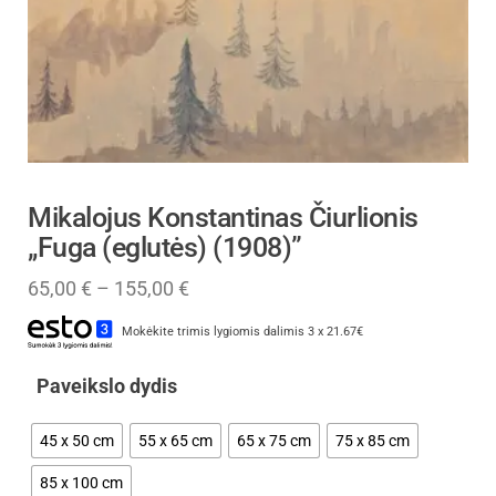
Mikalojus Konstantinas Čiurlionis
„Fuga (eglutės) (1908)”
65,00
€
–
155,00
€
Mokėkite trimis lygiomis dalimis 3 x 21.67€
Paveikslo dydis
45 x 50 cm
55 x 65 cm
65 x 75 cm
75 x 85 cm
85 x 100 cm