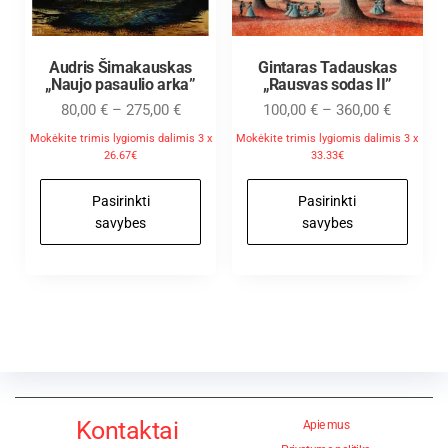
Audris Šimakauskas
Gintaras Tadauskas
„Naujo pasaulio arka”
„Rausvas sodas II”
80,00
€
–
275,00
€
100,00
€
–
360,00
€
Mokėkite trimis lygiomis dalimis 3 x
Mokėkite trimis lygiomis dalimis 3 x
26.67€
33.33€
Pasirinkti
Pasirinkti
savybes
savybes
Kontaktai
Apie mus