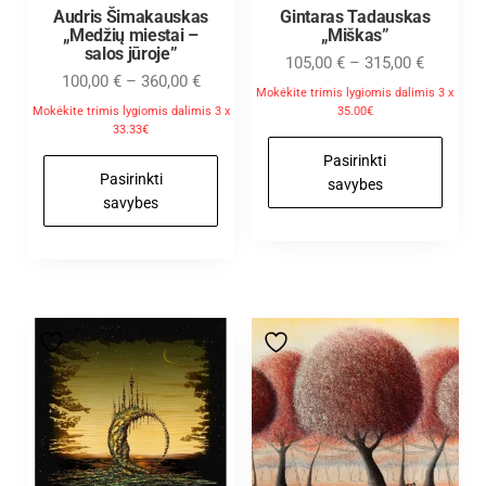
Audris Šimakauskas
Gintaras Tadauskas
„Medžių miestai –
„Miškas”
salos jūroje”
105,00
€
–
315,00
€
100,00
€
–
360,00
€
Mokėkite trimis lygiomis dalimis 3 x
Mokėkite trimis lygiomis dalimis 3 x
35.00€
33.33€
Pasirinkti
Pasirinkti
savybes
savybes