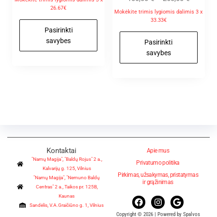
:
26.67€
5.00
Mokėkite trimis lygiomis dalimis 3 x
iš 5
33.33€
Pasirinkti
savybes
Pasirinkti
savybes
Kontaktai
Apie mus
"Namų Magija", "Baldų Rojus" 2 a.,
Privatumo politika
Kalvarijų g. 125, Vilnius
Pirkimas, užsakymas, pristatymas
"Namų Magija", "Nemuno Baldų
ir grąžinimas
Centras" 2 a., Taikos pr. 125B,
Kaunas
Sandėlis, V.A.Graičiūno g. 1, Vilnius
Copyright © 2026 | Powered by Spalvos