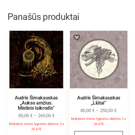
Panašūs produktai
Audris Šimakauskas
Audris Šimakauskas
„Aukso amžius.
„Liūtai”
Mistinis laikrodis”
80,00
€
–
250,00
€
80,00
€
–
260,00
€
Mokėkite trimis lygiomis dalimis 3 x
Mokėkite trimis lygiomis dalimis 3 x
26.67€
26.67€