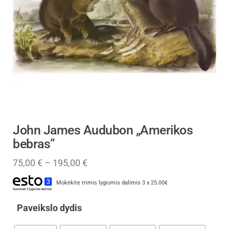
John James Audubon „Amerikos
bebras”
75,00
€
–
195,00
€
Mokėkite trimis lygiomis dalimis 3 x 25.00€
Paveikslo dydis