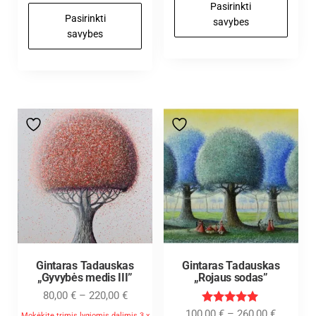
Pasirinkti
Pasirinkti
savybes
savybes
Gintaras Tadauskas
Gintaras Tadauskas
„Gyvybės medis III”
„Rojaus sodas”
80,00
€
–
220,00
€
Įvertinimas
100,00
€
–
260,00
€
Mokėkite trimis lygiomis dalimis 3 x