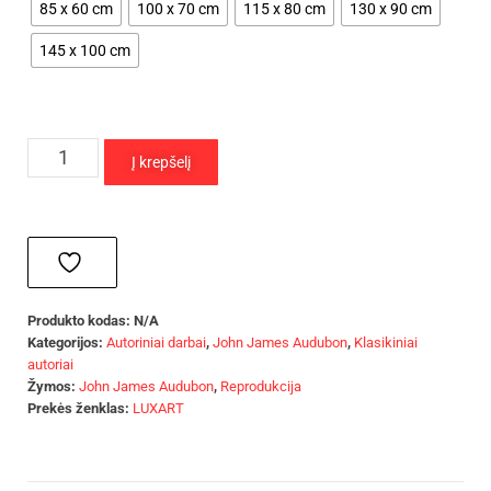
85 x 60 cm
100 x 70 cm
115 x 80 cm
130 x 90 cm
145 x 100 cm
Į krepšelį
Produkto kodas:
N/A
Kategorijos:
Autoriniai darbai
,
John James Audubon
,
Klasikiniai
autoriai
Žymos:
John James Audubon
,
Reprodukcija
Prekės ženklas:
LUXART