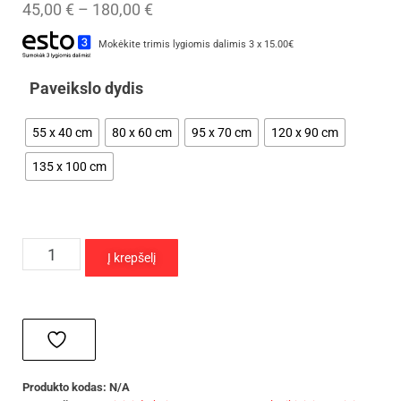
45,00
€
–
180,00
€
Mokėkite trimis lygiomis dalimis 3 x 15.00€
Paveikslo dydis
55 x 40 cm
80 x 60 cm
95 x 70 cm
120 x 90 cm
135 x 100 cm
Į krepšelį
Produkto kodas:
N/A