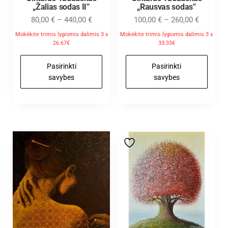
„Žalias sodas II”
„Rausvas sodas”
80,00
€
–
440,00
€
100,00
€
–
260,00
€
Mokėkite trimis lygiomis dalimis 3 x
Mokėkite trimis lygiomis dalimis 3 x
26.67€
33.33€
Pasirinkti
Pasirinkti
savybes
savybes