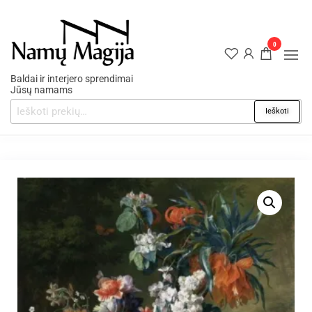
0
Baldai ir interjero sprendimai
Jūsų namams
Ieškoti