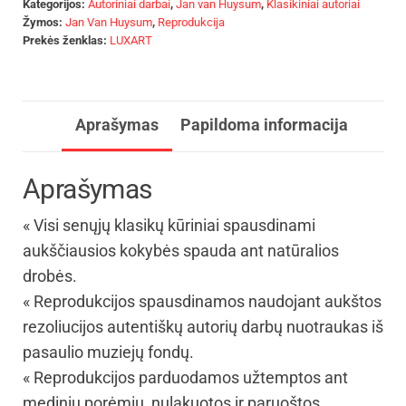
Kategorijos:
Autoriniai darbai
,
Jan van Huysum
,
Klasikiniai autoriai
Žymos:
Jan Van Huysum
,
Reprodukcija
Prekės ženklas:
LUXART
Aprašymas
Papildoma informacija
Aprašymas
« Visi senųjų klasikų kūriniai spausdinami
aukščiausios kokybės spauda ant natūralios
drobės.
« Reprodukcijos spausdinamos naudojant aukštos
rezoliucijos autentiškų autorių darbų nuotraukas iš
pasaulio muziejų fondų.
« Reprodukcijos parduodamos užtemptos ant
medinių porėmių, nulakuotos ir paruoštos