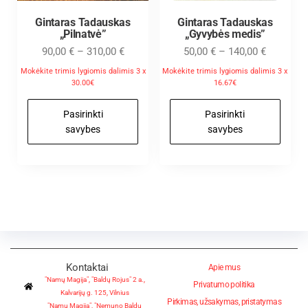
Gintaras Tadauskas
Gintaras Tadauskas
„Pilnatvė”
„Gyvybės medis”
90,00
€
–
310,00
€
50,00
€
–
140,00
€
Mokėkite trimis lygiomis dalimis 3 x
Mokėkite trimis lygiomis dalimis 3 x
30.00€
16.67€
Pasirinkti
Pasirinkti
savybes
savybes
Kontaktai
Apie mus
"Namų Magija", "Baldų Rojus" 2 a.,
Privatumo politika
Kalvarijų g. 125, Vilnius
Pirkimas, užsakymas, pristatymas
"Namų Magija", "Nemuno Baldų