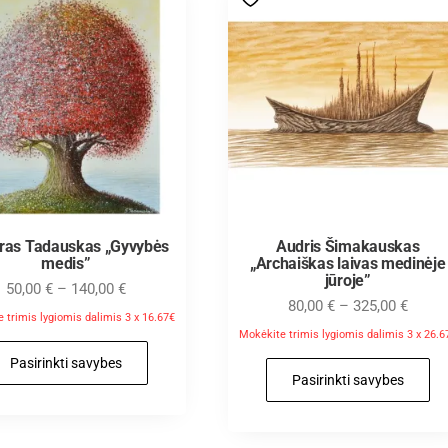
aras Tadauskas „Gyvybės
Audris Šimakauskas
medis”
„Archaiškas laivas medinėje
jūroje”
50,00
€
–
140,00
€
80,00
€
–
325,00
€
 trimis lygiomis dalimis 3 x 16.67€
Mokėkite trimis lygiomis dalimis 3 x 26.6
Pasirinkti savybes
Pasirinkti savybes