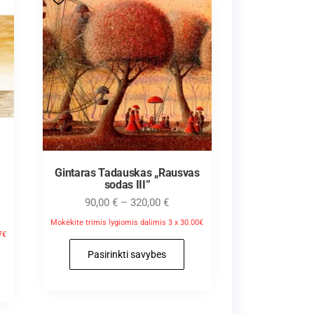
Gintaras Tadauskas „Rausvas
sodas III”
90,00
€
–
320,00
€
Mokėkite trimis lygiomis dalimis 3 x 30.00€
7€
Pasirinkti savybes