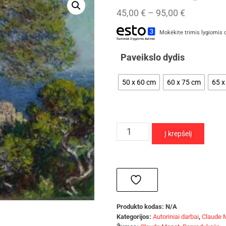
45,00
€
–
95,00
€
Mokėkite trimis lygiomis 
Paveikslo dydis
50 x 60 cm
60 x 75 cm
65 x
Į krepšelį
Produkto kodas:
N/A
Kategorijos:
Autoriniai darbai
,
Claude 