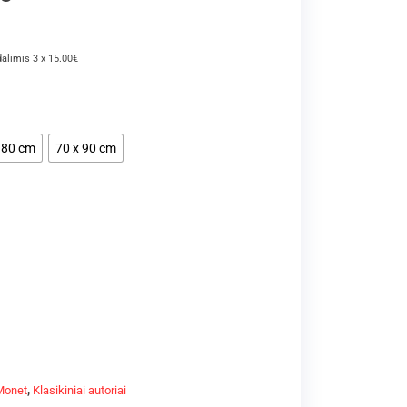
dalimis 3 x 15.00€
 80 cm
70 x 90 cm
Monet
,
Klasikiniai autoriai