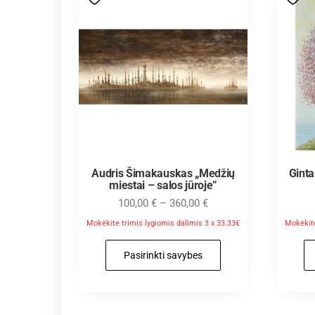
Audris Šimakauskas „Medžių
Gint
miestai – salos jūroje”
100,00
€
–
360,00
€
Mokėkite trimis lygiomis dalimis 3 x 33.33€
Mokėkite
Pasirinkti savybes