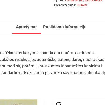
Žymos:
Claude Monet
,
Reprodukcija
Prekės ženklas:
LUXART
Aprašymas
Papildoma informacija
 aukščiausios kokybės spauda ant natūralios drobės.
kštos rezoliucijos autentiškų autorių darbų nuotraukas 
t medinių porėmių, nulakuotos ir paruoštos kabinimui.
 standartinių dydžių arba pasirinkti savo namus atitinkant