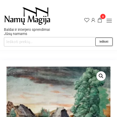
0
Baldai ir interjero sprendimai
Jūsų namams
Ieškoti