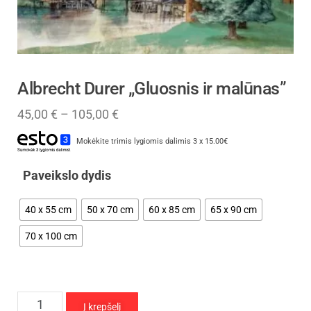
Albrecht Durer „Gluosnis ir malūnas”
45,00
€
–
105,00
€
Mokėkite trimis lygiomis dalimis 3 x 15.00€
Paveikslo dydis
40 x 55 cm
50 x 70 cm
60 x 85 cm
65 x 90 cm
70 x 100 cm
Į krepšelį