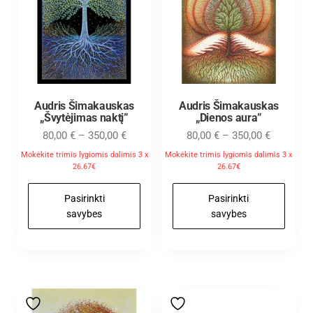
Audris Šimakauskas
Audris Šimakauskas
„Švytėjimas naktį”
„Dienos aura”
80,00
€
–
350,00
€
80,00
€
–
350,00
€
Mokėkite trimis lygiomis dalimis 3 x
Mokėkite trimis lygiomis dalimis 3 x
26.67€
26.67€
Pasirinkti
Pasirinkti
savybes
savybes