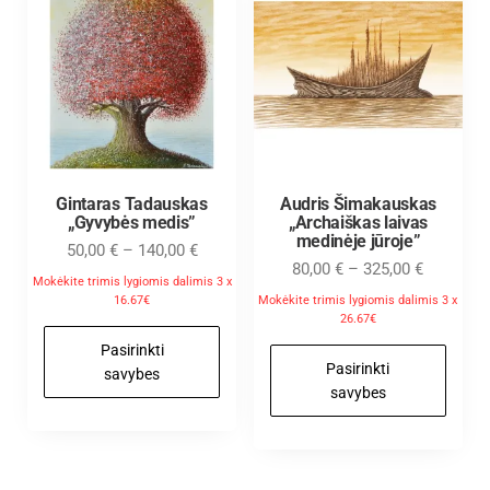
Gintaras Tadauskas
Audris Šimakauskas
„Gyvybės medis”
„Archaiškas laivas
medinėje jūroje”
50,00
€
–
140,00
€
80,00
€
–
325,00
€
Mokėkite trimis lygiomis dalimis 3 x
16.67€
Mokėkite trimis lygiomis dalimis 3 x
26.67€
Pasirinkti
Pasirinkti
savybes
savybes