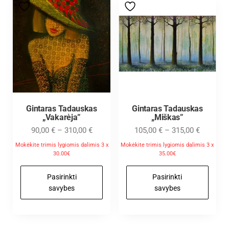
Gintaras Tadauskas
Gintaras Tadauskas
„Vakarėja”
„Miškas”
90,00
€
–
310,00
€
105,00
€
–
315,00
€
Mokėkite trimis lygiomis dalimis 3 x
Mokėkite trimis lygiomis dalimis 3 x
30.00€
35.00€
Pasirinkti
Pasirinkti
savybes
savybes