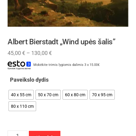
Albert Bierstadt „Wind upės šalis”
45,00
€
–
130,00
€
Mokėkite trimis lygiomis dalimis 3 x 15.00€
Paveikslo dydis
40 x 55 cm
50 x 70 cm
60 x 80 cm
70 x 95 cm
80 x 110 cm