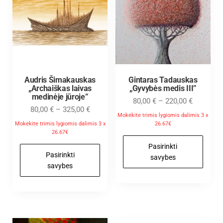
Audris Šimakauskas
Gintaras Tadauskas
„Archaiškas laivas
„Gyvybės medis III”
medinėje jūroje”
80,00
€
–
220,00
€
80,00
€
–
325,00
€
Mokėkite trimis lygiomis dalimis 3 x
Mokėkite trimis lygiomis dalimis 3 x
26.67€
26.67€
Pasirinkti
Pasirinkti
savybes
savybes