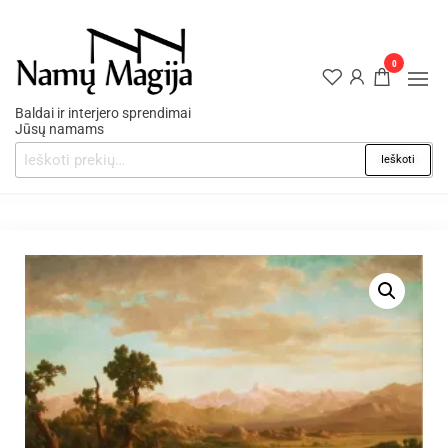
0
Baldai ir interjero sprendimai
Jūsų namams
Ieškoti