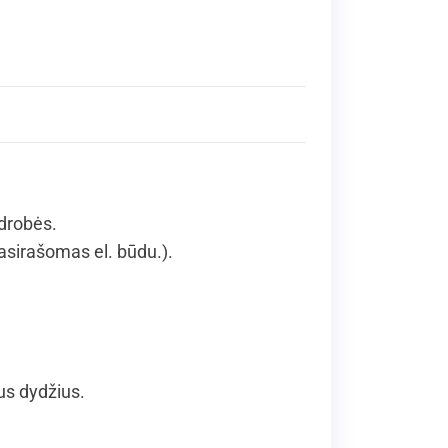
 drobės.
asirašomas el. būdu.).
us dydžius.