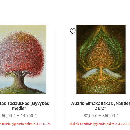
aras Tadauskas „Gyvybės
Audris Šimakauskas „Naktie
medis”
aura”
50,00
€
–
140,00
€
80,00
€
–
350,00
€
 trimis lygiomis dalimis 3 x 16.67€
Mokėkite trimis lygiomis dalimis 3 x 26.6