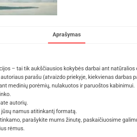
Aprašymas
cijos – tai tik aukščiausios kokybės darbai ant natūralios
autoriaus parašu (atvaizdo priekyje, kiekvienas darbas p
t medinių porėmių, nulakuotos ir paruoštos kabinimui.
inko.
iate autorių.
i jūsų namus atitinkantį formatą.
tinkamo, parašykite mums žinutę, paskaičiuosime galim
vius rėmus.