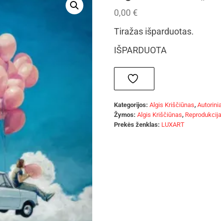
0,00
€
Tiražas išparduotas.
IŠPARDUOTA
Kategorijos:
Algis Kriščiūnas
,
Autorinia
Žymos:
Algis Kriščiūnas
,
Reprodukcij
Prekės ženklas:
LUXART