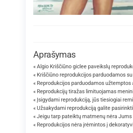
Aprašymas
« Algio Kriščiūno giclee paveikslų reproduk
« Kriščiūno reprodukcijos parduodamos su 
« Reprodukcijos parduodamos užtemptos an
« Reprodukcijų tiražas limituojamas menin
« Įsigydami reprodukciją, jūs tiesiogiai rem
« Užsakydami reprodukciją galite pasirinkt
« Jeigu tarp pateiktų matmenų nėra Jums 
« Reprodukcijos nėra įrėmintos į dekoraty