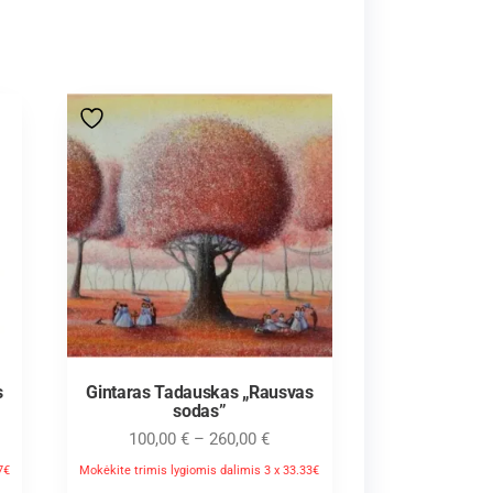
s
Gintaras Tadauskas „Rausvas
sodas”
100,00
€
–
260,00
€
7€
Mokėkite trimis lygiomis dalimis 3 x 33.33€