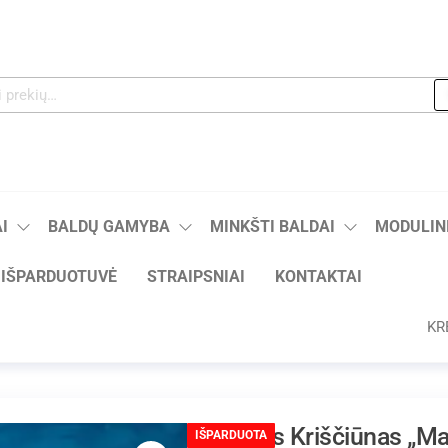
I
BALDŲ GAMYBA
MINKŠTI BALDAI
MODULINI
IŠPARDUOTUVĖ
STRAIPSNIAI
KONTAKTAI
KR
Algis Kriščiūnas „M
IŠPARDUOTA