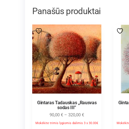
Panašūs produktai
Gintaras Tadauskas „Rausvas
Gint
sodas III”
90,00
€
–
320,00
€
Mokėkite trimis lygiomis dalimis 3 x 30.00€
Mokėkite