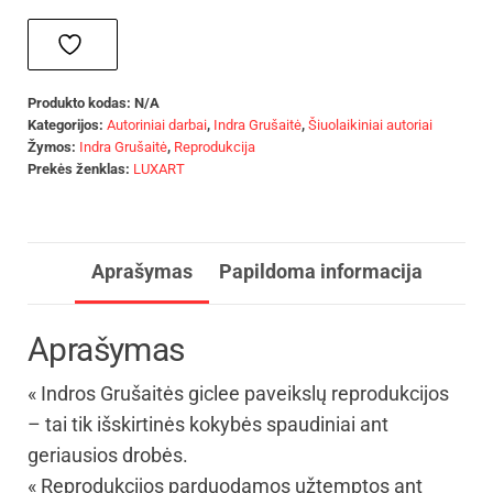
Produkto kodas:
N/A
Kategorijos:
Autoriniai darbai
,
Indra Grušaitė
,
Šiuolaikiniai autoriai
Žymos:
Indra Grušaitė
,
Reprodukcija
Prekės ženklas:
LUXART
Aprašymas
Papildoma informacija
Aprašymas
« Indros Grušaitės giclee paveikslų reprodukcijos
– tai tik išskirtinės kokybės spaudiniai ant
geriausios drobės.
« Reprodukcijos parduodamos užtemptos ant