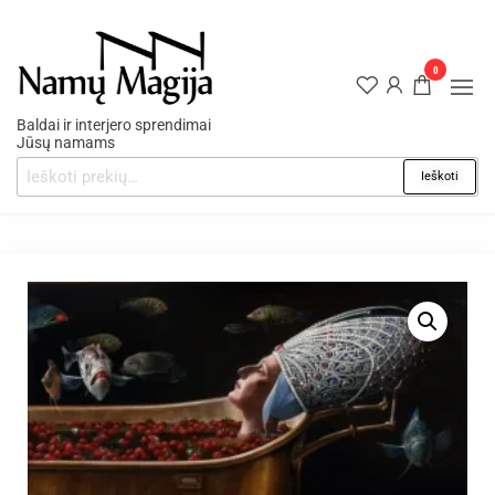
0
Baldai ir interjero sprendimai
Jūsų namams
Ieškoti