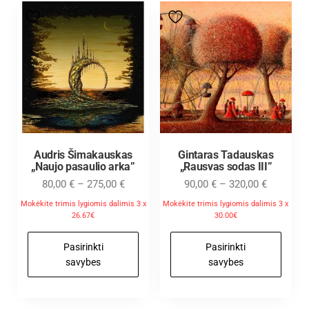
Audris Šimakauskas
Gintaras Tadauskas
„Naujo pasaulio arka”
„Rausvas sodas III”
80,00
€
–
275,00
€
90,00
€
–
320,00
€
Mokėkite trimis lygiomis dalimis 3 x
Mokėkite trimis lygiomis dalimis 3 x
26.67€
30.00€
Pasirinkti
Pasirinkti
savybes
savybes