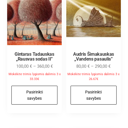
Gintaras Tadauskas
Audris Šimakauskas
„Rausvas sodas II”
„Vandens pasaulis”
100,00
€
–
360,00
€
80,00
€
–
290,00
€
Mokėkite trimis lygiomis dalimis 3 x
Mokėkite trimis lygiomis dalimis 3 x
33.33€
26.67€
Pasirinkti
Pasirinkti
savybes
savybes