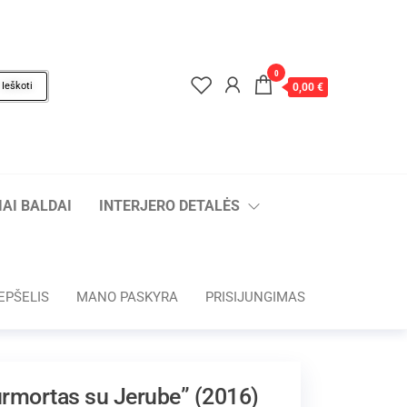
0
Ieškoti
0,00 €
AI BALDAI
INTERJERO DETALĖS
EPŠELIS
MANO PASKYRA
PRISIJUNGIMAS
iurmortas su Jerube” (2016)