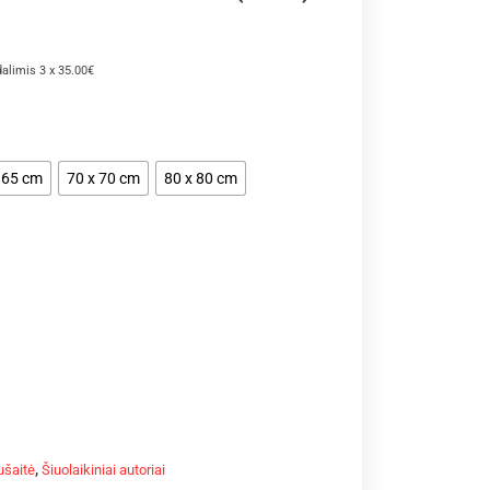
dalimis 3 x 35.00€
 65 cm
70 x 70 cm
80 x 80 cm
ušaitė
,
Šiuolaikiniai autoriai