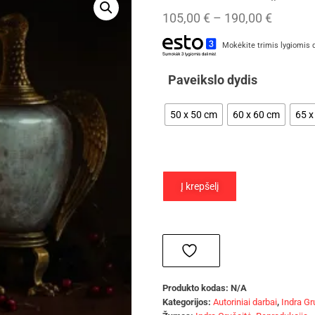
105,00
€
–
190,00
€
Mokėkite trimis lygiomis 
Paveikslo dydis
50 x 50 cm
60 x 60 cm
65 x
Į krepšelį
Produkto kodas:
N/A
Kategorijos:
Autoriniai darbai
,
Indra Gr