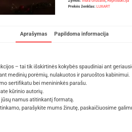
Žymos:
Indra Grušaitė
,
Reprodukcija
Prekės ženklas:
LUXART
Aprašymas
Papildoma informacija
kcijos – tai tik išskirtinės kokybės spaudiniai ant geriaus
t medinių porėmių, nulakuotos ir paruoštos kabinimui.
umo sertifikatu bei menininkės parašu.
ate kūrinio autorių.
i jūsų namus atitinkantį formatą.
tinkamo, parašykite mums žinutę, paskaičiuosime galimus