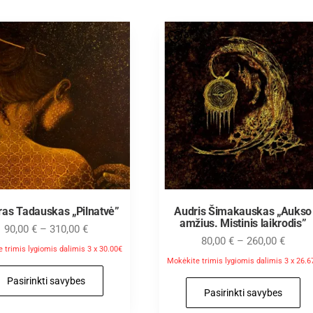
ras Tadauskas „Pilnatvė”
Audris Šimakauskas „Aukso
amžius. Mistinis laikrodis”
90,00
€
–
310,00
€
80,00
€
–
260,00
€
 trimis lygiomis dalimis 3 x 30.00€
Mokėkite trimis lygiomis dalimis 3 x 26.6
Pasirinkti savybes
Pasirinkti savybes