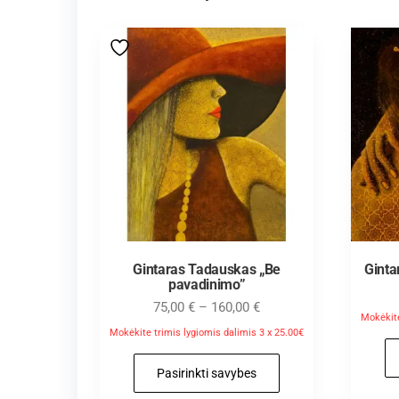
Gintaras Tadauskas „Be
Ginta
pavadinimo”
75,00
€
–
160,00
€
Mokėkite
Mokėkite trimis lygiomis dalimis 3 x 25.00€
Pasirinkti savybes