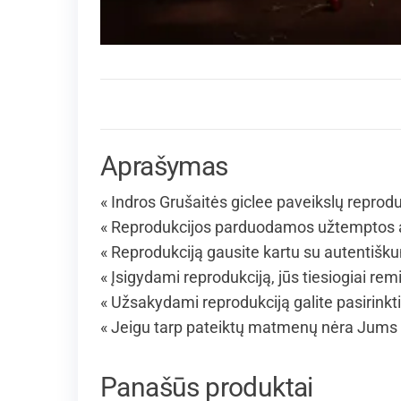
Aprašymas
« Indros Grušaitės giclee paveikslų reprodu
« Reprodukcijos parduodamos užtemptos an
« Reprodukciją gausite kartu su autentišk
« Įsigydami reprodukciją, jūs tiesiogiai remi
« Užsakydami reprodukciją galite pasirinkt
« Jeigu tarp pateiktų matmenų nėra Jums 
Panašūs produktai