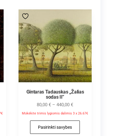
Gintaras Tadauskas „Žalias
sodas II”
80,00
€
–
440,00
€
7€
Mokėkite trimis lygiomis dalimis 3 x 26.67€
Pasirinkti savybes