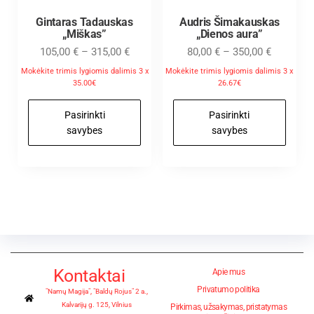
Gintaras Tadauskas
Audris Šimakauskas
„Miškas”
„Dienos aura”
105,00
€
–
315,00
€
80,00
€
–
350,00
€
Mokėkite trimis lygiomis dalimis 3 x
Mokėkite trimis lygiomis dalimis 3 x
35.00€
26.67€
Pasirinkti
Pasirinkti
savybes
savybes
Kontaktai
Apie mus
Privatumo politika
"Namų Magija", "Baldų Rojus" 2 a.,
Kalvarijų g. 125, Vilnius
Pirkimas, užsakymas, pristatymas