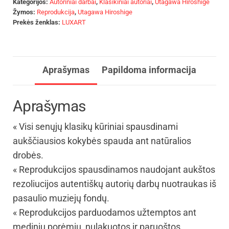
Kategorijos:
Autoriniai darbai
,
Klasikiniai autoriai
,
Utagawa Hiroshige
Žymos:
Reprodukcija
,
Utagawa Hiroshige
Prekės ženklas:
LUXART
Aprašymas
Papildoma informacija
Aprašymas
« Visi senųjų klasikų kūriniai spausdinami
aukščiausios kokybės spauda ant natūralios
drobės.
« Reprodukcijos spausdinamos naudojant aukštos
rezoliucijos autentiškų autorių darbų nuotraukas iš
pasaulio muziejų fondų.
« Reprodukcijos parduodamos užtemptos ant
medinių porėmių, nulakuotos ir paruoštos