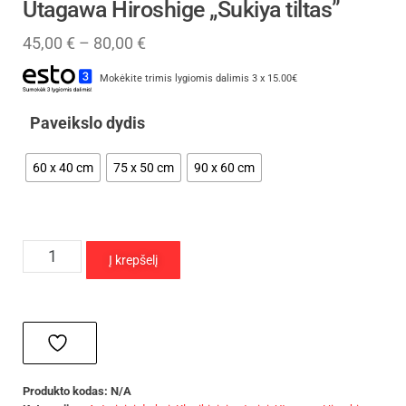
Utagawa Hiroshige „Sukiya tiltas”
45,00
€
–
80,00
€
Mokėkite trimis lygiomis dalimis 3 x 15.00€
Paveikslo dydis
60 x 40 cm
75 x 50 cm
90 x 60 cm
Į krepšelį
Produkto kodas:
N/A