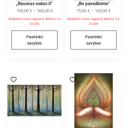
„Rausvas sodas II”
„Be pavadinimo”
100,00
€
–
360,00
€
75,00
€
–
160,00
€
Mokėkite trimis lygiomis dalimis 3 x
Mokėkite trimis lygiomis dalimis 3 x
33.33€
25.00€
Pasirinkti
Pasirinkti
savybes
savybes