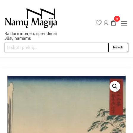
0
Baldai ir interjero sprendimai
Jūsų namams
Ieškoti