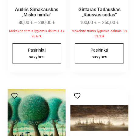
Audris Šimakauskas
Gintaras Tadauskas
„Miško nimfa”
„Rausvas sodas”
80,00
€
–
280,00
€
100,00
€
–
260,00
€
Mokėkite trimis lygiomis dalimis 3 x
Mokėkite trimis lygiomis dalimis 3 x
26.67€
33.33€
Pasirinkti
Pasirinkti
savybes
savybes