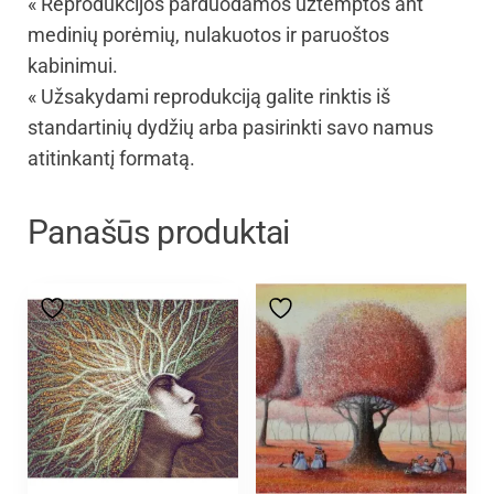
« Reprodukcijos parduodamos užtemptos ant
medinių porėmių, nulakuotos ir paruoštos
kabinimui.
« Užsakydami reprodukciją galite rinktis iš
standartinių dydžių arba pasirinkti savo namus
atitinkantį formatą.
Panašūs produktai