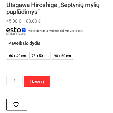
Utagawa Hiroshige „Septynių mylių
paplūdimys”
45,00
€
–
80,00
€
Mokėkite trimis lygiomis dalimis 3 x 15.00€
Paveikslo dydis
60 x 40 cm
75 x 50 cm
90 x 60 cm
Į krepšelį