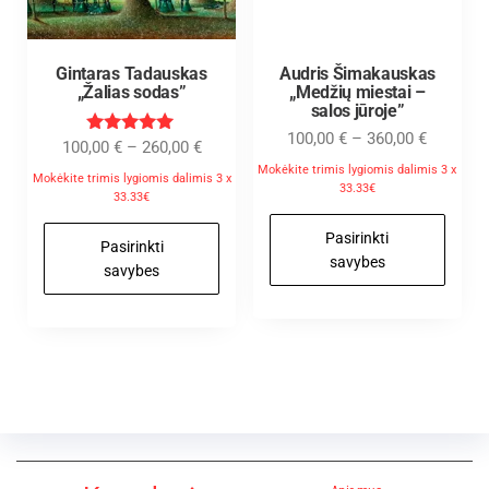
Gintaras Tadauskas
Audris Šimakauskas
„Žalias sodas”
„Medžių miestai –
salos jūroje”
100,00
€
–
360,00
€
Įvertinimas
100,00
€
–
260,00
€
:
Mokėkite trimis lygiomis dalimis 3 x
5.00
Mokėkite trimis lygiomis dalimis 3 x
33.33€
iš 5
33.33€
Pasirinkti
Pasirinkti
savybes
savybes