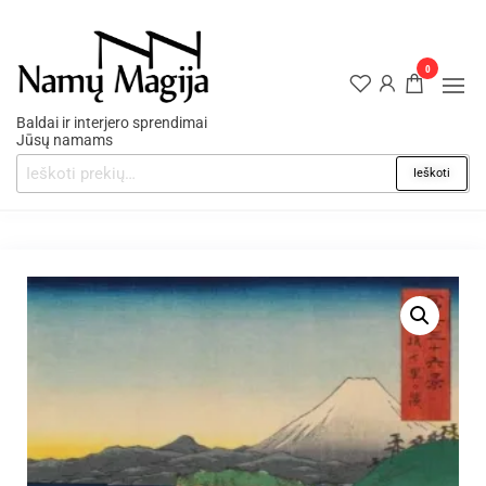
0
Baldai ir interjero sprendimai
Jūsų namams
Ieškoti