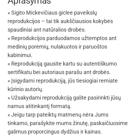
Aprašymas
« Sigito Mickevičiaus giclee paveikslų
reprodukcijos – tai tik aukščiausios kokybės
spaudiniai ant natūralios drobės.
« Reprodukcijos parduodamos užtemptos ant
medinių porėmių, nulakuotos ir paruoštos
kabinimui.
« Reprodukciją gausite kartu su autentiškumo
sertifikatu bei autoriaus parašu ant drobės.
« Įsigydami reprodukciją, jūs tiesiogiai remiate
kūrinio autorių.
« Užsakydami reprodukciją galite pasirinkti jūsų
namus atitinkantį formatą.
« Jeigu tarp pateiktų matmenų nėra Jums
tinkamo, parašykite mums žinutę, paskaičiuosime
galimus proporcingus dydžius ir kainas.