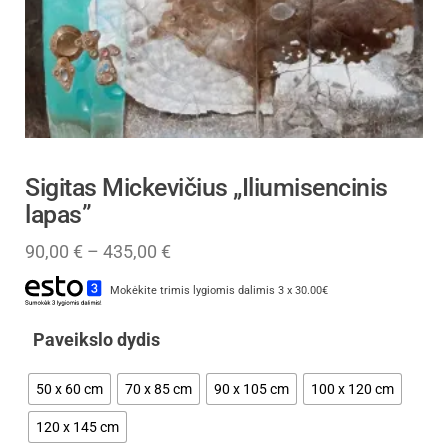
Sigitas Mickevičius „Iliumisencinis
lapas”
90,00
€
–
435,00
€
Mokėkite trimis lygiomis dalimis 3 x 30.00€
Paveikslo dydis
50 x 60 cm
70 x 85 cm
90 x 105 cm
100 x 120 cm
120 x 145 cm