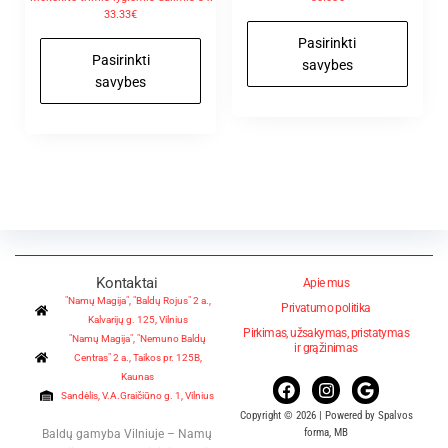
33.33€
Pasirinkti
Pasirinkti
savybes
savybes
Kontaktai
Apie mus
"Namų Magija", "Baldų Rojus" 2 a.,
Privatumo politika
Kalvarijų g. 125, Vilnius
Pirkimas, užsakymas, pristatymas
"Namų Magija", "Nemuno Baldų
ir grąžinimas
Centras" 2 a., Taikos pr. 125B,
Kaunas
Sandėlis, V.A.Graičiūno g. 1, Vilnius
Copyright © 2026 | Powered by Spalvos
forma, MB
Baldų gamyba Vilniuje – Namų