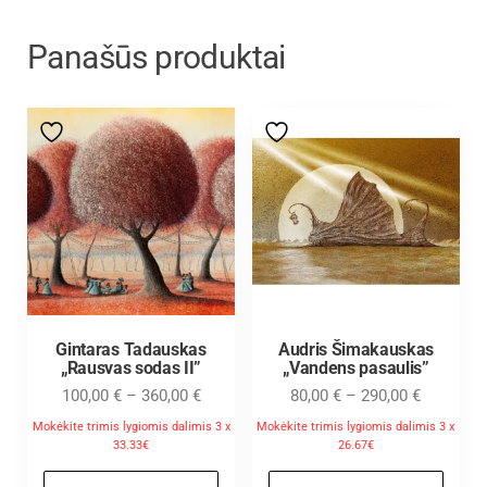
Panašūs produktai
Gintaras Tadauskas
Audris Šimakauskas
„Rausvas sodas II”
„Vandens pasaulis”
100,00
€
–
360,00
€
80,00
€
–
290,00
€
Mokėkite trimis lygiomis dalimis 3 x
Mokėkite trimis lygiomis dalimis 3 x
33.33€
26.67€