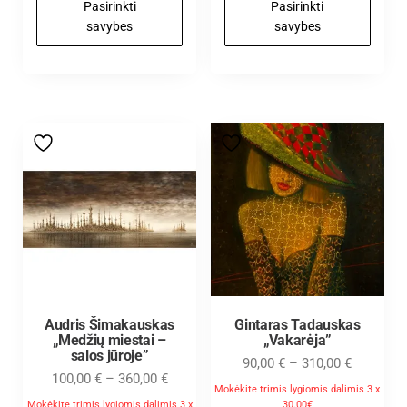
Pasirinkti
Pasirinkti
savybes
savybes
Audris Šimakauskas
Gintaras Tadauskas
„Medžių miestai –
„Vakarėja”
salos jūroje”
90,00
€
–
310,00
€
100,00
€
–
360,00
€
Mokėkite trimis lygiomis dalimis 3 x
Mokėkite trimis lygiomis dalimis 3 x
30.00€