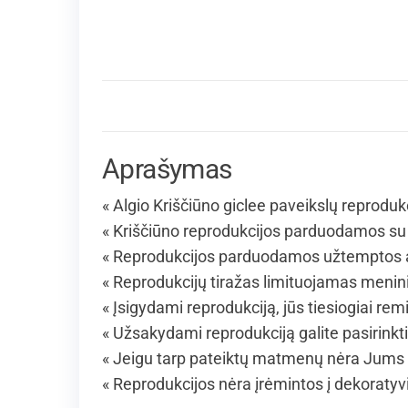
Aprašymas
« Algio Kriščiūno giclee paveikslų reproduk
« Kriščiūno reprodukcijos parduodamos su 
« Reprodukcijos parduodamos užtemptos an
« Reprodukcijų tiražas limituojamas menin
« Įsigydami reprodukciją, jūs tiesiogiai rem
« Užsakydami reprodukciją galite pasirinkt
« Jeigu tarp pateiktų matmenų nėra Jums 
« Reprodukcijos nėra įrėmintos į dekoraty