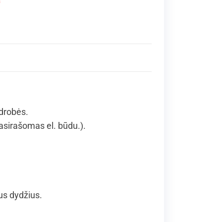
a
 drobės.
asirašomas el. būdu.).
us dydžius.