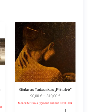
ų
Gintaras Tadauskas „Pilnatvė”
90,00
€
–
310,00
€
Mokėkite trimis lygiomis dalimis 3 x 30.00€
3€