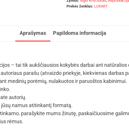
Žymos:
Algis Kriščiūnas
,
Reprodukcij
Prekės ženklas:
LUXART
Aprašymas
Papildoma informacija
cijos – tai tik aukščiausios kokybės darbai ant natūralios
autoriaus parašu (atvaizdo priekyje, kiekvienas darbas p
t medinių porėmių, nulakuotos ir paruoštos kabinimui.
inko.
iate autorių.
i jūsų namus atitinkantį formatą.
tinkamo, parašykite mums žinutę, paskaičiuosime galim
vius rėmus.