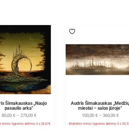
ris Šimakauskas „Naujo
Audris Šimakauskas „Medži
pasaulio arka”
miestai – salos jūroje”
80,00
€
–
275,00
€
100,00
€
–
360,00
€
 trimis lygiomis dalimis 3 x 26.67€
Mokėkite trimis lygiomis dalimis 3 x 33.3