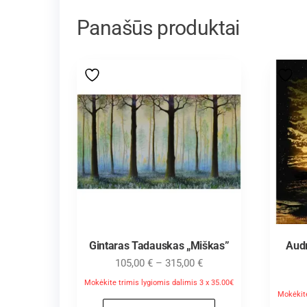
Panašūs produktai
Gintaras Tadauskas „Miškas”
Aud
105,00
€
–
315,00
€
Mokėkite trimis lygiomis dalimis 3 x 35.00€
Mokėkite