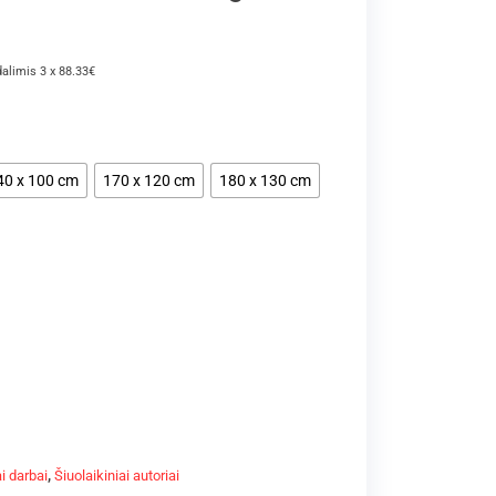
dalimis 3 x 88.33€
40 x 100 cm
170 x 120 cm
180 x 130 cm
i darbai
,
Šiuolaikiniai autoriai