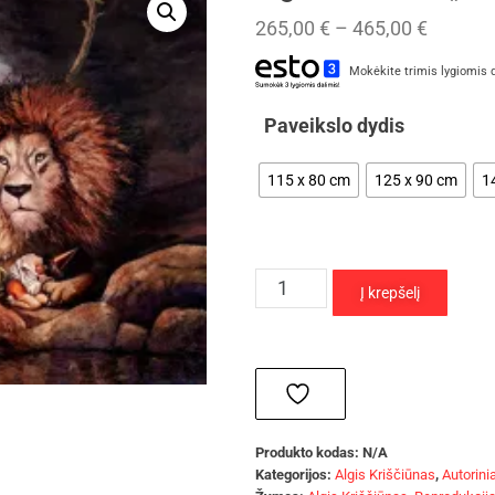
265,00
€
–
465,00
€
Mokėkite trimis lygiomis 
Paveikslo dydis
115 x 80 cm
125 x 90 cm
1
Į krepšelį
Produkto kodas:
N/A
Kategorijos:
Algis Kriščiūnas
,
Autorinia